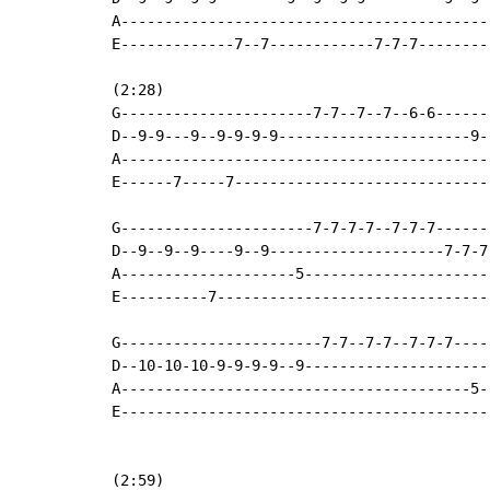
A-------------------------------------------
E-------------7--7------------7-7-7---------
(2:28)

G----------------------7-7--7--7--6-6------
D--9-9---9--9-9-9-9----------------------9-
A------------------------------------------
E------7-----7-----------------------------
G----------------------7-7-7-7--7-7-7------
D--9--9--9----9--9--------------------7-7-7
A--------------------5---------------------
E----------7-------------------------------
G-----------------------7-7--7-7--7-7-7----
D--10-10-10-9-9-9-9--9---------------------
A----------------------------------------5-
E------------------------------------------
(2:59)
