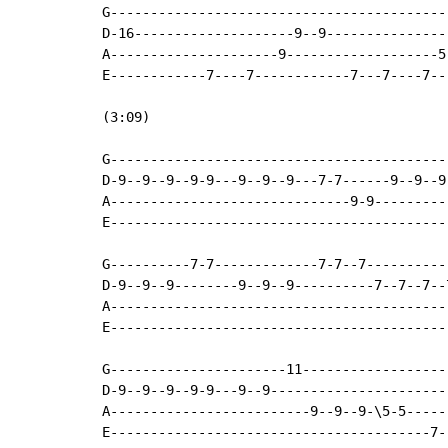
G------------------------------------------
D-16--------------------9--9---------------
A---------------------9-------------------5
E------------7----7------------7---7----7--
(3:09)

G------------------------------------------
D-9--9--9--9-9---9--9--9---7-7------9--9--9
A------------------------------9-9---------
E------------------------------------------
G----------7-7-------------7-7--7----------
D-9--9--9--------9--9--9----------7--7--7--
A------------------------------------------
E------------------------------------------
G----------------------11-------------------
D-9--9--9--9-9---9--9-----------------------
A-------------------------9--9--9-\5-5------
E----------------------------------------7--