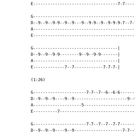
E-----------------------------------7-7----
G------------------------------------------
D--9--9--9-9--9--9---9--9-9--9--9-9-9-7--7-
A------------------------------------------
E------------------------------------------
G-----------------------------------|

D--9--9--9-9--------9--9--9-9-------|

A-----------------------------------|

E-------------7--7------------7-7-7-|

(1:26)

G----------------------7-7--7--6--6-6------
D--9--9--9----9--9----------------------9--
A--------------------5---------------------
E----------7-------------------------------
G----------------------7-7--7--7--7-7------
D--9--9--9----9--9--------------------7-7--