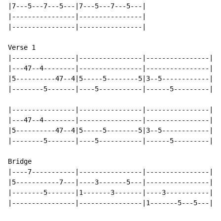
|7---5---7---5---|7---5---7---5---|

|----------------|----------------|

|----------------|----------------|

Verse 1

|----------------|----------------|----------------|--
|---47--4--------|----------------|----------------|--
|5----------47--4|5-----5--------5|3--5------------|3-
|--------5-------|----5-----------|------5---------|--
|----------------|----------------|----------------|--
|---47--4--------|----------------|----------------|--
|5----------47--4|5-----5--------5|3--5------------|3-
|--------5-------|----5-----------|------5---------|--
Bridge

|----7-----------|----------------|----------------|--
|5-----------7---|----3-------5---|----------------|--
|--------5-------|1-------3-------|----3-----------|5-
|----------------|----------------|1-------5---5---|--