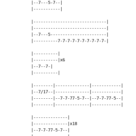
|--7---5-7--|

|-----------|

|------------------------------|

|------------------------------|

|--7---5-----------------------|

|----------7-7-7-7-7-7-7-7-7-7-|

|----------|

|----------|x6

|--7--7-|

|----------|

|--------|--------------|------------|

|--7/17--|--------------|------------|

|--------|--7-7-77-5-7--|--7-7-77-5--|

|--------|--------------|------------|

|--------------|

|--------------|x18

|--7-7-77-5-7--|
