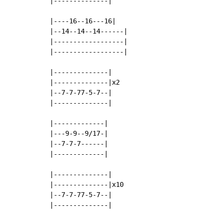
|--------------|

|----16--16---16|

|--14--14--14------|

|------------------|

|------------------|

|--------------|

|--------------|x2

|--7-7-77-5-7--|

|--------------|

|-------------|

|---9-9--9/17-|

|--7-7-7------|

|-------------|

|--------------|

|--------------|x10

|--7-7-77-5-7--|

|--------------|
