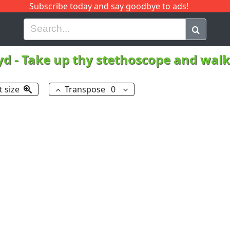
Subscribe today and say goodbye to ads!
G
H
I
J
K
L
M
N
O
P
Q
R
yd
-
Take up thy stethoscope and wal
t size
Transpose
0