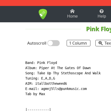
1-9
A
B
C
D
E
F
Home
Help
Pink Flo
Autoscroll
1 Column
Tex
Band: Pink Floyd

Album: Piper At The Gates Of Dawn

Song: Take Up Thy Stethoscope And Walk

Tuning: E,A,D,G

AIM: itallbottheweed6

E
-
mail: agmnj5lls@punkmusic.com

Tab by Max

|-----------|
