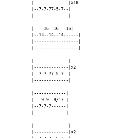
|--------------|x18

|--7-7-77-5-7--|

|--------------|

|----16--16---16|

|--14--14--14------|

|------------------|

|------------------|

|--------------|

|--------------|x2

|--7-7-77-5-7--|

|--------------|

|-------------|

|---9-9--9/17-|

|--7-7-7------|

|-------------|

|--------------|

|--------------|x2
