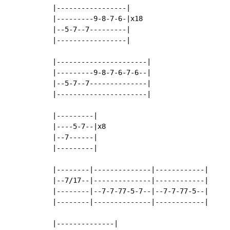
|-----------------|

|---------9-8-7-6-|x18

|--5-7--7---------|

|-----------------|

|----------------------|

|---------9-8-7-6-7-6--|

|--5-7--7--------------|

|----------------------|

|---------|

|----5-7--|x8

|--7------|

|---------|

|--------|--------------|------------|

|--7/17--|--------------|------------|

|--------|--7-7-77-5-7--|--7-7-77-5--|

|--------|--------------|------------|

|--------------|
