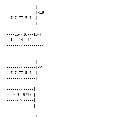
|--------------|

|--------------|x18

|--7-7-77-5-7--|

|--------------|

|----16--16---16\|

|--14--14--14------|

|------------------|

|------------------|

|--------------|

|--------------|x2

|--7-7-77-5-7--|

|--------------|

|-------------|

|---9-9--9/17-|

|--7-7-7------|

|-------------|

|--------------|
