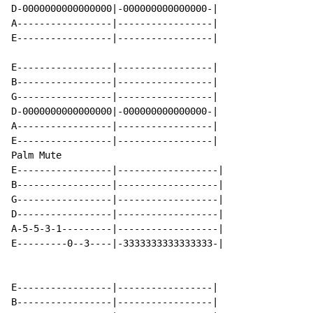
D-0000000000000000|-000000000000000-|

A-----------------|-----------------|

E-----------------|-----------------|

E-----------------|-----------------|

B-----------------|-----------------|

G-----------------|-----------------|

D-0000000000000000|-000000000000000-|

A-----------------|-----------------|

E-----------------|-----------------|

Palm Mute

E-----------------|------------------|

B-----------------|------------------|

G-----------------|------------------|

D-----------------|------------------|

A-5-5-3-1---------|------------------|

E---------0--3----|-3333333333333333-|

E-----------------|-----------------|

B-----------------|-----------------|
