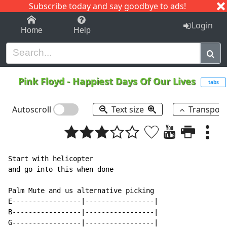
Subscribe today and say goodbye to ads!
1-9
A
B
C
D
E
F
G
H
I
J
K
Login
Home
Help
Pink Floyd
-
Happiest Days Of Our Lives
tabs
Autoscroll
Text size
Transpos
Start with helicopter

and go into this when done

Palm Mute and us alternative picking

E-----------------|-----------------|

B-----------------|-----------------|

G-----------------|-----------------|
