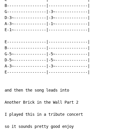
B-----------------|-----------------|

G-----------------|-3~--------------|

D-3~--------------|-3~--------------|

A-3~--------------|-1~--------------|

E-1~--------------|-----------------|

E-----------------|-----------------|

B-----------------|-----------------|

G-5~--------------|-5~--------------|

D-5~--------------|-5~--------------|

A-3~--------------|-3~--------------|

E-----------------|-----------------|

and then the song leads into

Another Brick in the Wall Part 2

I played this in a tribute concert

so it sounds pretty good enjoy