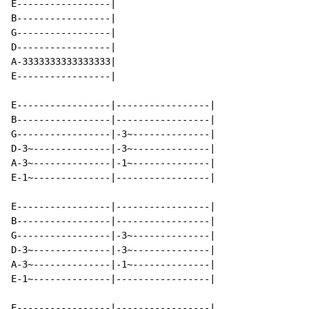
E-----------------|

B-----------------|

G-----------------|

D-----------------|

A-3333333333333333|

E-----------------|

E-----------------|-----------------|

B-----------------|-----------------|

G-----------------|-3~--------------|

D-3~--------------|-3~--------------|

A-3~--------------|-1~--------------|

E-1~--------------|-----------------|

E-----------------|-----------------|

B-----------------|-----------------|

G-----------------|-3~--------------|

D-3~--------------|-3~--------------|

A-3~--------------|-1~--------------|

E-1~--------------|-----------------|

E-----------------|-----------------|
