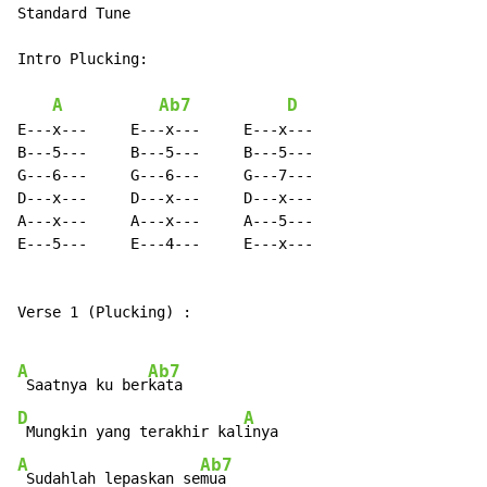
Standard Tune

Intro Plucking:

A
Ab7
D
E---x---     E---x---     E---x---

B---5---     B---5---     B---5---

G---6---     G---6---     G---7---

D---x---     D---x---     D---x---

A---x---     A---x---     A---5---

E---5---     E---4---     E---x---

Verse 1 (Plucking) :

A
Ab7
 Saatnya ku ber
D
A
 Mungkin yang terakhir kal
A
Ab7
 Sudahlah lepaskan se