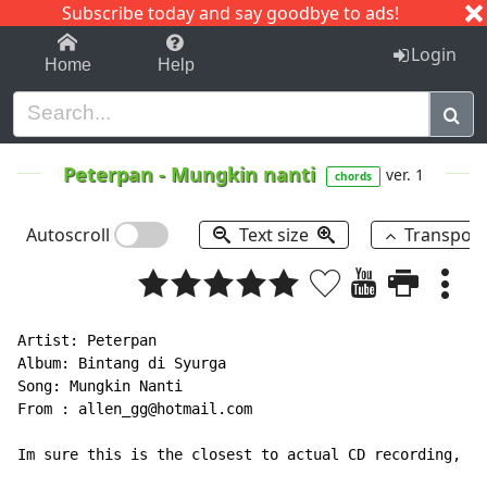
Subscribe today and say goodbye to ads!
1-9
A
B
C
D
E
F
G
H
I
J
K
Login
Home
Help
Peterpan
-
Mungkin nanti
ver. 1
chords
Autoscroll
Text size
Transpos
Artist: Peterpan

Album: Bintang di Syurga

Song: Mungkin Nanti

From : allen_gg@hotmail.com

Im sure this is the closest to actual CD recording, en