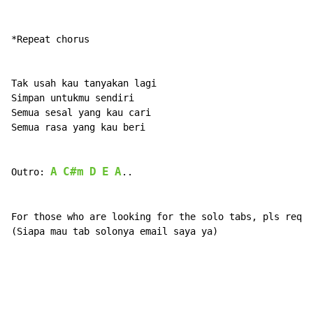
*Repeat chorus

Tak usah kau tanyakan lagi

Simpan untukmu sendiri

Semua sesal yang kau cari

Semua rasa yang kau beri

A
C#m
D
E
A
Outro: 
..

For those who are looking for the solo tabs, pls reque
(Siapa mau tab solonya email saya ya)