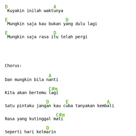
D
A
 Kuyakin inilah wakt
E
D
 Mungkin saja kau bukan y
E
D
 Mungkin saja rasa i
A
Dan mungkin bila n
anti

C#m
Kita akan bertemu 
lagi

D
E
A
Satu pintaku jang
an kau c
uba tanyakan kemb
ali

C#m
Rasa yang kutinggal m
ati

D
Seperti hari kelm
arin
