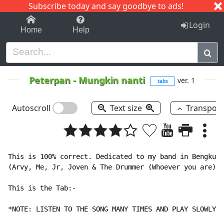
Subscribe today and say goodbye to ads!
1-9
A
B
C
D
E
F
G
H
I
J
K
Login
Home
Help
Peterpan
-
Mungkin nanti
ver. 1
tabs
Autoscroll
Text size
Transpos
This is 100% correct. Dedicated to my band in Bengkuro
(Arvy, Me, Jr, Joven & The Drummer (Whoever you are)..

This is the Tab:-

*NOTE: LISTEN TO THE SONG MANY TIMES AND PLAY SLOWLY, 