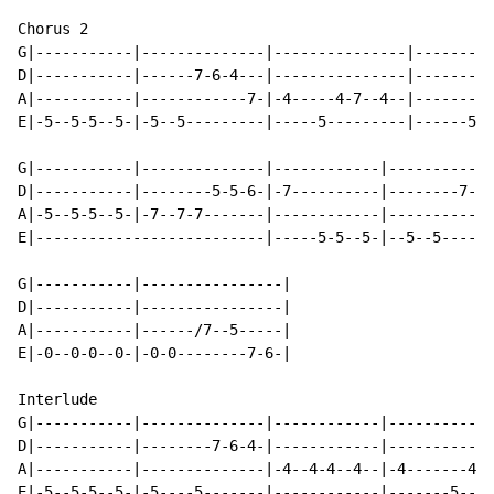
Chorus 2

G|-----------|--------------|---------------|---------
D|-----------|------7-6-4---|---------------|---------
A|-----------|------------7-|-4-----4-7--4--|--------4
E|-5--5-5--5-|-5--5---------|-----5---------|------5--
G|-----------|--------------|------------|------------
D|-----------|--------5-5-6-|-7----------|--------7-6-
A|-5--5-5--5-|-7--7-7-------|------------|------------
E|--------------------------|-----5-5--5-|--5--5------
G|-----------|----------------|

D|-----------|----------------|

A|-----------|------/7--5-----|

E|-0--0-0--0-|-0-0--------7-6-|

Interlude

G|-----------|--------------|------------|------------
D|-----------|--------7-6-4-|------------|------------
A|-----------|--------------|-4--4-4--4--|-4-------4-7
E|-5--5-5--5-|-5----5-------|------------|-------5----