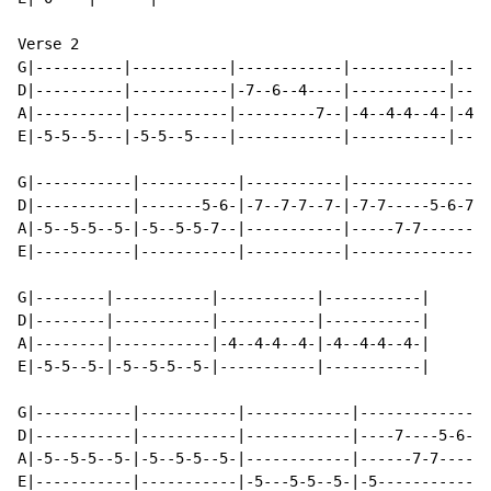
Verse 2

G|----------|-----------|------------|-----------|----
D|----------|-----------|-7--6--4----|-----------|----
A|----------|-----------|---------7--|-4--4-4--4-|-4--
E|-5-5--5---|-5-5--5----|------------|-----------|----
G|-----------|-----------|-----------|---------------|

D|-----------|-------5-6-|-7--7-7--7-|-7-7-----5-6-7-|

A|-5--5-5--5-|-5--5-5-7--|-----------|-----7-7-------|

E|-----------|-----------|-----------|---------------|

G|--------|-----------|-----------|-----------|

D|--------|-----------|-----------|-----------|

A|--------|-----------|-4--4-4--4-|-4--4-4--4-|

E|-5-5--5-|-5--5-5--5-|-----------|-----------|

G|-----------|-----------|------------|-------------|

D|-----------|-----------|------------|----7----5-6-|

A|-5--5-5--5-|-5--5-5--5-|------------|------7-7----|

E|-----------|-----------|-5---5-5--5-|-5-----------|
