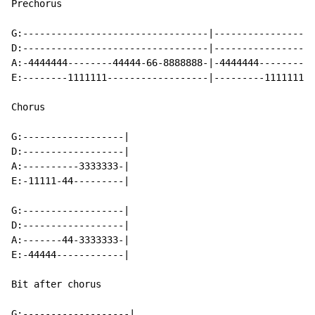
Prechorus

G:---------------------------------|------------------
D:---------------------------------|------------------
A:-4444444--------44444-66-8888888-|-4444444----------
E:--------1111111------------------|---------1111111-4
Chorus

G:------------------|

D:------------------|

A:----------3333333-|

E:-11111-44---------|

G:------------------|

D:------------------|

A:-------44-3333333-|

E:-44444------------|

Bit after chorus

G:-------------------|
