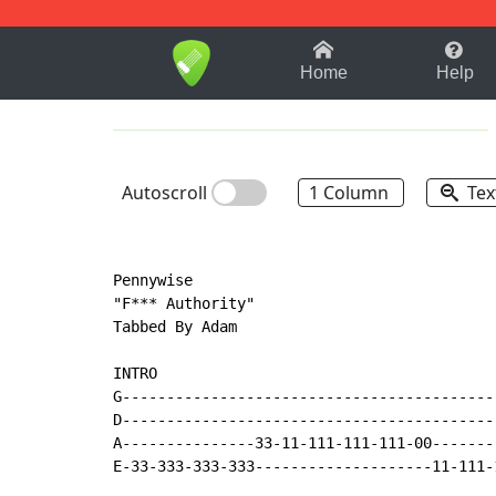
1-9
A
B
C
D
E
F
Home
Help
Autoscroll
1 Column
Tex
Pennywise

"F*** Authority"

Tabbed By Adam

INTRO

G------------------------------------------
D------------------------------------------
A---------------33-11-111-111-111-00-------
E-33-333-333-333--------------------11-111-