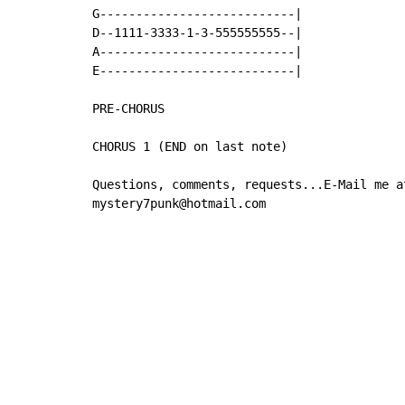
G---------------------------|

D--1111-3333-1-3-555555555--|

A---------------------------|

E---------------------------|

PRE-CHORUS

CHORUS 1 (END on last note)

Questions, comments, requests...E-Mail me at
mystery7punk@hotmail.com