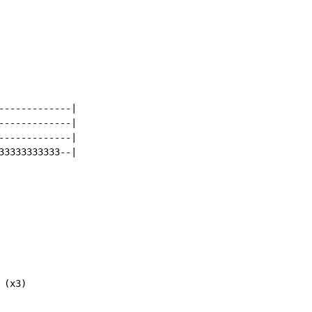
------------|

------------|

------------|

3333333333--|

(x3)
