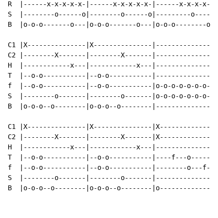
R  |------x-x-x-x-x-|------x-x-x-x-x-|------x-x-x-x-x-
S  |--------o------o|--------o------o|---------o-----o
B  |o-o-o-------o---|o-o-o-------o---|o-o-o--------o--
C1 |X---------------|X---------------|----------------
C2 |--------X-------|--------X-------|----------------
H  |------------x---|------------x---|----------------
T  |--o-o-----------|--o-o-----------|----------------
f  |--o-o-----------|--o-o-----------|o-o-o-o-o-o-o-o-
S  |--------o-------|--------o-------|o-o-o-o-o-o-o-o-
B  |o-o-o--o--------|o-o-o--o--------|----------------
C1 |X---------------|X---------------|X---------------
C2 |--------X-------|--------X-------|X---------------
H  |------------x---|------------x---|----------------
T  |--o-o-----------|--o-o-----------|----f---o-------
f  |--o-o-----------|--o-o-----------|--------o---f---
S  |--------o-------|--------o-------|----------------
B  |o-o-o--o--------|o-o-o--o--------|o---------------