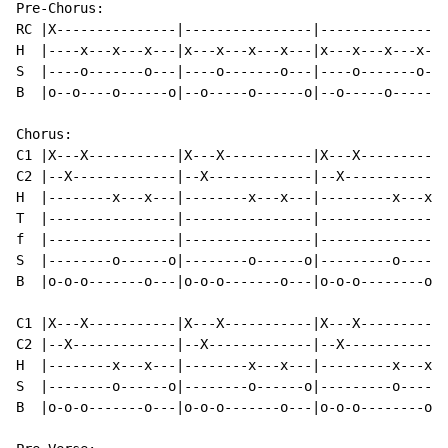
Pre-Chorus:

RC |X---------------|----------------|----------------
H  |----x---x---x---|x---x---x---x---|x---x---x---x---
S  |----o-------o---|----o-------o---|----o-------o---
B  |o--o----o------o|--o-----o------o|--o-----o------o
Chorus:

C1 |X---X-----------|X---X-----------|X---X-----------
C2 |--X-------------|--X-------------|--X-------------
H  |--------x---x---|--------x---x---|---------x---x--
T  |----------------|----------------|----------------
f  |----------------|----------------|----------------
S  |--------o------o|--------o------o|---------o-----o
B  |o-o-o-------o---|o-o-o-------o---|o-o-o--------o--
C1 |X---X-----------|X---X-----------|X---X-----------
C2 |--X-------------|--X-------------|--X-------------
H  |--------x---x---|--------x---x---|---------x---x--
S  |--------o------o|--------o------o|---------o-----o
B  |o-o-o-------o---|o-o-o-------o---|o-o-o--------o--