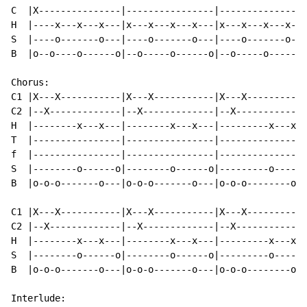
C  |X---------------|----------------|----------------
H  |----x---x---x---|x---x---x---x---|x---x---x---x---
S  |----o-------o---|----o-------o---|----o-------o---
B  |o--o----o------o|--o-----o------o|--o-----o------o
Chorus:

C1 |X---X-----------|X---X-----------|X---X-----------
C2 |--X-------------|--X-------------|--X-------------
H  |--------x---x---|--------x---x---|---------x---x--
T  |----------------|----------------|----------------
f  |----------------|----------------|----------------
S  |--------o------o|--------o------o|---------o-----o
B  |o-o-o-------o---|o-o-o-------o---|o-o-o--------o--
C1 |X---X-----------|X---X-----------|X---X-----------
C2 |--X-------------|--X-------------|--X-------------
H  |--------x---x---|--------x---x---|---------x---x--
S  |--------o------o|--------o------o|---------o-----o
B  |o-o-o-------o---|o-o-o-------o---|o-o-o--------o--
Interlude:
