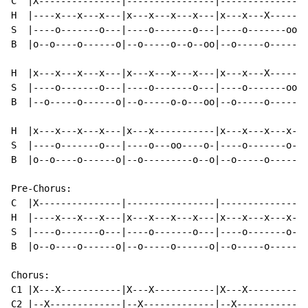
C  |X---------------|----------------|----------------
H  |----x---x---x---|x---x---x---x---|x---x---X-------
S  |----o-------o---|----o-------o---|----o-------oo--
B  |o--o----o------o|--o-----o--o--oo|--o-----o-------
H  |x---x---x---x---|x---x---x---x---|x---x---X-------
S  |----o-------o---|----o-------o---|----o-------oo--
B  |--o-----o------o|--o-----o-o---oo|--o-----o-------
H  |x---x---x---x---|x---x-----------|x---x---x---x---
S  |----o-------o---|----o---oo----o-|----o-------o---
B  |o--o----o------o|--o---------o--o|--o-----o-------
Pre-Chorus:

C  |X---------------|----------------|----------------
H  |----x---x---x---|x---x---x---x---|x---x---x---x---
S  |----o-------o---|----o-------o---|----o-------o---
B  |o--o----o------o|--o-----o------o|--o-----o------o
Chorus:

C1 |X---X-----------|X---X-----------|X---X-----------
C2 |--X-------------|--X-------------|--X-------------