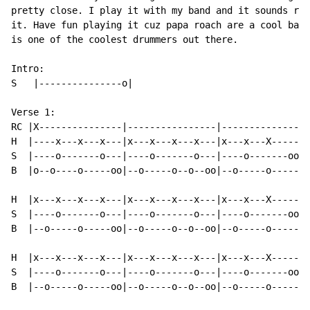
pretty close. I play it with my band and it sounds rig
it. Have fun playing it cuz papa roach are a cool band
is one of the coolest drummers out there.

Intro:

S   |---------------o|

Verse 1:

RC |X---------------|----------------|----------------
H  |----x---x---x---|x---x---x---x---|x---x---X-------
S  |----o-------o---|----o-------o---|----o-------oo--
B  |o--o----o-----oo|--o-----o--o--oo|--o-----o-------
H  |x---x---x---x---|x---x---x---x---|x---x---X-------
S  |----o-------o---|----o-------o---|----o-------oo--
B  |--o-----o-----oo|--o-----o--o--oo|--o-----o-------
H  |x---x---x---x---|x---x---x---x---|x---x---X-------
S  |----o-------o---|----o-------o---|----o-------oo--
B  |--o-----o-----oo|--o-----o--o--oo|--o-----o-------