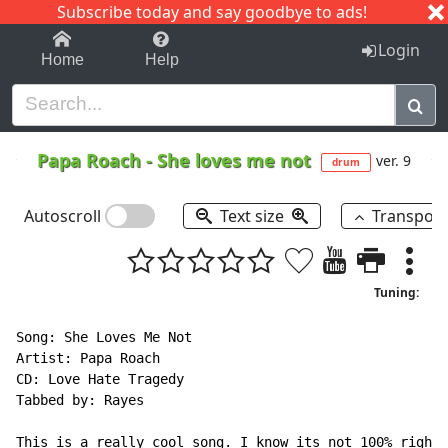
Subscribe today and say goodbye to ads!
1-9
A
B
C
D
E
F
G
H
I
J
K
Login
Home
Help
Papa Roach
-
She loves me not
ver. 9
drum
Autoscroll
Text size
Transpos
Tuning:
Song: She Loves Me Not

Artist: Papa Roach

CD: Love Hate Tragedy

Tabbed by: Rayes

This is a really cool song. I know its not 100% right,