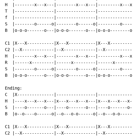
H  |--------x---x---|--------x---x---|---------x---x--
T  |----------------|----------------|----------------
f  |----------------|----------------|----------------
S  |--------o------o|--------o------o|---------o-----o
B  |o-o-o-------o---|o-o-o-------o---|o-o-o--------o--
C1 |X---X-----------|X---X-----------|X---X-----------
C2 |--X-------------|--X-------------|--X-------------
H  |--------x---x---|--------x---x---|---------x---x--
R  |------x---------|------x---------|------x---------
S  |--------o------o|--------o------o|---------o-----o
B  |o-o-o-------o---|o-o-o-------o---|o-o-o--------o--
Ending:

C  |X---------------|----------------|----------------
H  |----x---x---x---|x---x---x---x---|x---x---x---x---
S  |----o-------o---|----o-------o---|----o-------o---
B  |o--o----o------o|--o---o-o------o|--o---o-o------o
C1 |X---X-----------|X---X-----------|X---X-----------
C2 |--X-------------|--X-------------|--X-------------