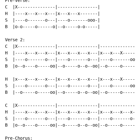
Pre-Verse:

C  |X---------------|----------------|

H  |----x---x---x---|x---x---x-------|

S  |----o-------o---|----o-------ooo-|

B  |o-o-----o------o|--o-----o-o-----|

Verse 2:

C  |X---------------|----------------|----------------
H  |----x---x---x---|x---x---x---x---|x---x---X-------
S  |----o-------o---|----o-------o---|----o-------oo--
B  |o--o----o-----oo|--o-----o--o--oo|--o-----o-------
H  |x---x---x---x---|x---x---x---x---|x---x---X-------
S  |----o-------o---|----o-------o---|----o-------oo--
B  |--o-----o-----oo|--o-----o--o--oo|--o-----o-------
C  |X---------------|----------------|----------------
H  |----x---x---x---|x---x---x---x---|x---x---x---x---
S  |----o-------o---|----o-------o---|----o-------o---
B  |o--o----o-----oo|--o-----o--o--oo|--o-----o-------
Pre-Chorus:
