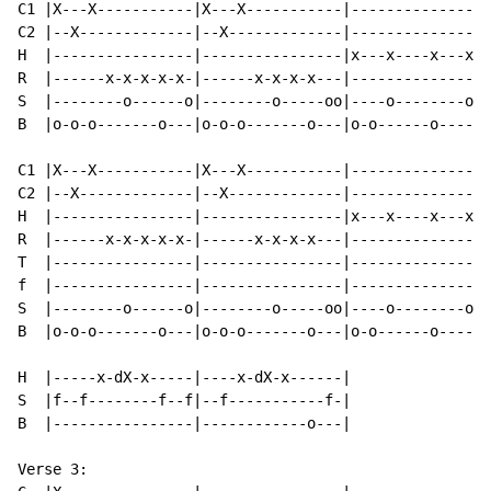
C1 |X---X-----------|X---X-----------|----------------
C2 |--X-------------|--X-------------|----------------
H  |----------------|----------------|x---x----x---x--
R  |------x-x-x-x-x-|------x-x-x-x---|----------------
S  |--------o------o|--------o-----oo|----o--------o--
B  |o-o-o-------o---|o-o-o-------o---|o-o------o-----o
C1 |X---X-----------|X---X-----------|----------------
C2 |--X-------------|--X-------------|----------------
H  |----------------|----------------|x---x----x---x--
R  |------x-x-x-x-x-|------x-x-x-x---|----------------
T  |----------------|----------------|----------------
f  |----------------|----------------|----------------
S  |--------o------o|--------o-----oo|----o--------o--
B  |o-o-o-------o---|o-o-o-------o---|o-o------o-----o
H  |-----x-dX-x-----|----x-dX-x------|

S  |f--f--------f--f|--f-----------f-|

B  |----------------|------------o---|

Verse 3:
