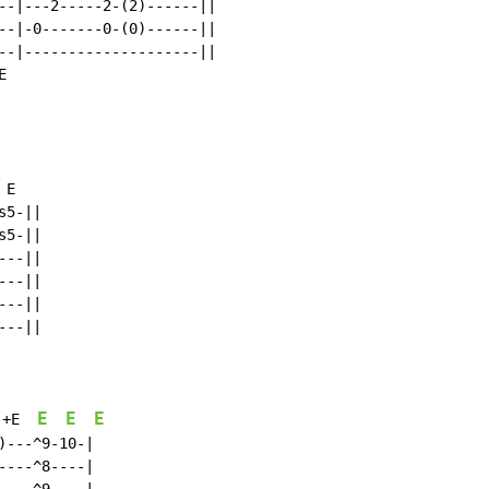
--|---2-----2-(2)------||

--|-0-------0-(0)------||

--|--------------------||



E

5-||

5-||

--||

--||

--||

--||

E
E
E
+E
---^9-10-|

---^8----|
