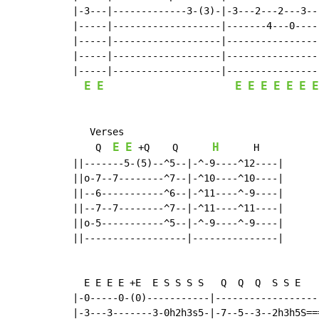
|-3---|-------------3-(3)-|-3---2---2---3---
|-----|-------------------|-------4---0-----
|-----|-------------------|-----------------
|-----|-------------------|-----------------
|-----|-------------------|-----------------
E
E
E
E
E
E
E
E
E
   Verses

E
E
H
    Q  
 +Q    Q      
      H

||-------5-(5)--^5--|-^-9----^12----|

||o-7--7--------^7--|-^10----^10----|

||--6-----------^6--|-^11----^-9----|

||--7--7--------^7--|-^11----^11----|

||o-5-----------^5--|-^-9----^-9----|

||------------------|---------------|

  E E E E +E  E S S S S   Q  Q  Q  S S E

|-0-----0-(0)-----------|-------------------
|-3---3-------3-0h2h3s5-|-7--5--3--2h3h5S===