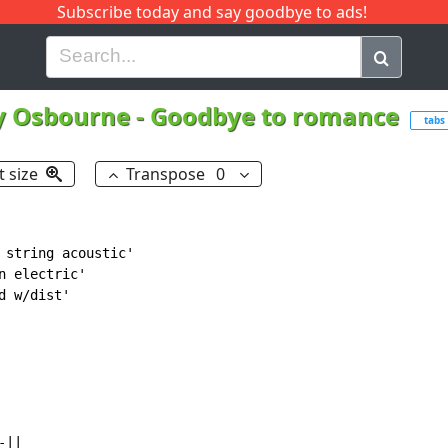
Subscribe today and say goodbye to ads!
G
H
I
J
K
L
M
N
O
P
Q
R
y Osbourne
-
Goodbye to romance
tabs
t size
Transpose
0
 string acoustic'

n electric'

d w/dist'

||
