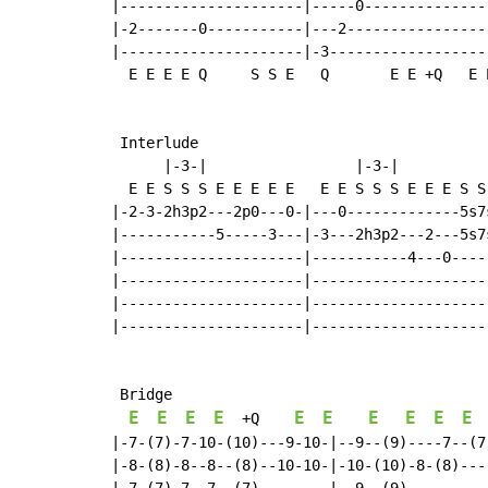
|---------------------|-----0--------------
|-2-------0-----------|---2----------------
|---------------------|-3------------------
  E E E E Q     S S E   Q       E E +Q   E E
 Interlude

      |-3-|                 |-3-|

  E E S S S E E E E E   E E S S S E E E S S 
|-2-3-2h3p2---2p0---0-|---0-------------5s7s
|-----------5-----3---|-3---2h3p2---2---5s7s
|---------------------|-----------4---0-----
|---------------------|---------------------
|---------------------|---------------------
|---------------------|---------------------
 Bridge

E
E
E
E
E
E
E
E
E
E
+Q
|-7-(7)-7-10-(10)---9-10-|--9--(9)----7--(7)
|-8-(8)-8--8--(8)--10-10-|-10-(10)-8-(8)----