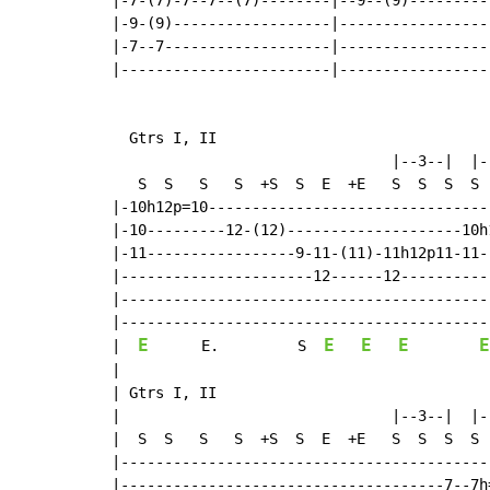
|-7-(7)-7--7--(7)--------|--9--(9)----------
|-9-(9)------------------|------------------
|-7--7-------------------|------------------
|------------------------|------------------
  Gtrs I, II

                                |--3--|  |--
   S  S   S   S  +S  S  E  +E   S  S  S  S  
|-10h12p=10---------------------------------
|-10---------12-(12)--------------------10h1
|-11-----------------9-11-(11)-11h12p11-11--
|----------------------12------12-----------
|-------------------------------------------
E
E
E
E
E
|
E.
S
|

| Gtrs I, II

|                               |--3--|  |--
|  S  S   S   S  +S  S  E  +E   S  S  S  S  
|-------------------------------------------
|-------------------------------------7--7h=