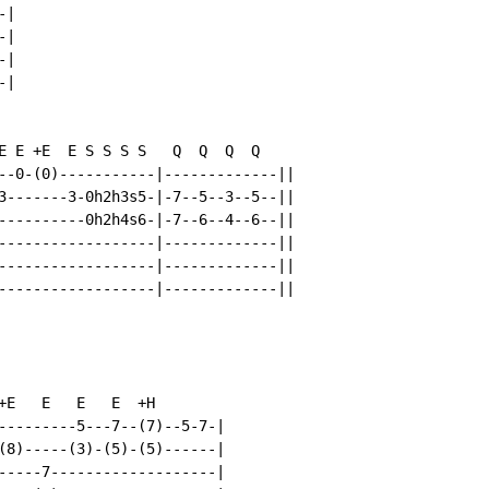
|

|

|

|

E E +E  E S S S S   Q  Q  Q  Q

--0-(0)-----------|-------------||

3-------3-0h2h3s5-|-7--5--3--5--||

----------0h2h4s6-|-7--6--4--6--||

------------------|-------------||

------------------|-------------||

------------------|-------------||

+E   E   E   E  +H

---------5---7--(7)--5-7-|

(8)-----(3)-(5)-(5)------|

-----7-------------------|
