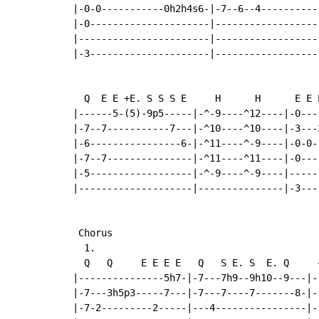
|-0-0-----------0h2h4s6-|-7--6--4-----------
|-0---------------------|-------------------
|-----------------------|-------------------
|-3---------------------|-------------------
  Q  E E +E. S S S E     H      H      E E 
|------5-(5)-9p5-----|-^-9----^12----|-0---
|-7--7-----------7---|-^10----^10----|-3---
|-6----------------6-|-^11----^-9----|-0-0-
|-7--7---------------|-^11----^11----|-0---
|-5------------------|-^-9----^-9----|-----
|--------------------|---------------|-3---
 Chorus

  1.

  Q   Q     E E E E   Q   S E. S  E. Q     
|---------------5h7-|-7---7h9--9h10--9---|-
|-7---3h5p3-----7---|-7---7----7-------8-|-
|-7-2---------2-----|---4----------------|-