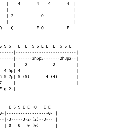
---|----4-------4----4-------4--|

---|----------------------------|

---|-2------------0-------------|

---|----------------------------|

Q    Q.         E Q.         E

S S S   E  E  S S E E  E  S S E

------|--------------------------|

------|-------3h5p3-------2h3p2--|

------|----2-----------2---------|

--4-5p|=4------------------------|

5-5-7p|=5-(5)-------4-(4)--------|

7-----|--------------------------|

ig 2-|

    E S S E E +Q   E E

0-|------------------0-||

--|-3-----3-2-(2)--3---||

--|-0---0---0-(0)------||
