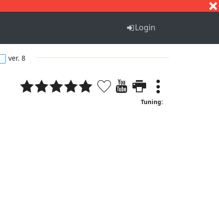
S
T
U
V
W
X
Y
Z
Login
ver. 8
Tuning: