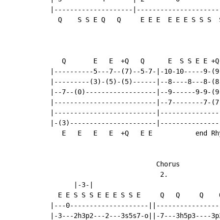
|--------------------|----------------------
  Q    S S E Q   Q     E E E  E E E S S S  S
                                           
   Q       E   E  +Q   Q      E  S S E E +Q
|----------5---7--(7)--5-7-|-10-10-----9-(9
|---------(3)-(5)-(5)------|--8----8---8-(8
|--7--(0)------------------|--9------9-9-(9
|--------------------------|--7--------7-(7
|--------------------------|---------------
|-(3)----------------------|---------------
   E   E   E   E  +Q   E E           end Rhy
                           Chorus

                            2.

      |-3-|

  E E S S S E E E S S E     Q   Q     Q    
|---0--------------------||----------------
|-3---2h3p2---2---3s5s7-o||-7---3h5p3----3p