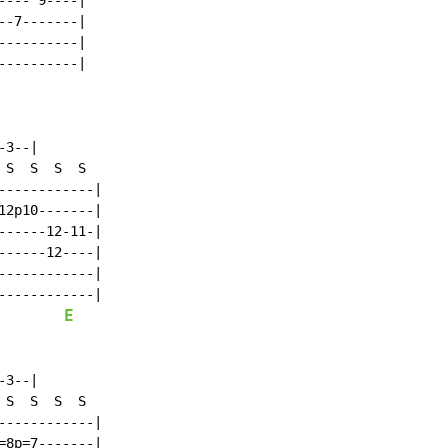
---^9----|

-7-------|

---------|

---------|

3--|

S  S  S  S

-----------|

2p10-------|

-----12-11-|

-----12----|

-----------|

E
3--|

S  S  S  S

-----------|

8p=7-------|
