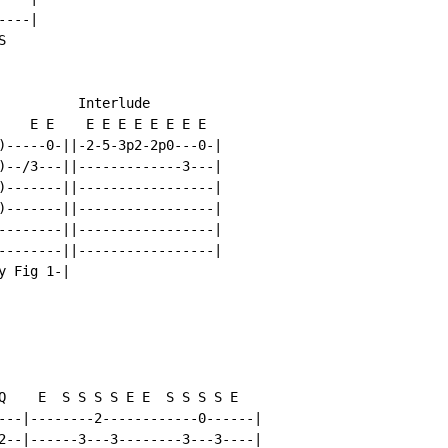
---|



          Interlude

    E E    E E E E E E E E

)-----0-||-2-5-3p2-2p0---0-|

)--/3---||-------------3---|

)-------||-----------------|

)-------||-----------------|

--------||-----------------|

--------||-----------------|

 Fig 1-|

Q    E  S S S S E E  S S S S E

---|--------2------------0------|

2--|------3---3--------3---3----|
