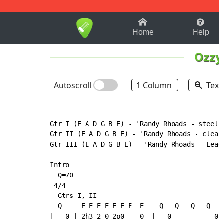
1-9
A
B
C
D
E
F
Home
Help
Ozz
Autoscroll
1 Column
Tex
Gtr I (E A D G B E) 
-
 'Randy Rhoads 
-
 steel
Gtr II (E A D G B E) 
-
 'Randy Rhoads 
-
 clea
Gtr III (E A D G B E) 
-
 'Randy Rhoads 
-
 Lea
Intro

  Q=70

 4/4

  Gtrs I, II

  Q     E E E E E E E  E    Q   Q   Q   Q

|---0-|-2h3-2-0-2p0----0--|---0-----------0-