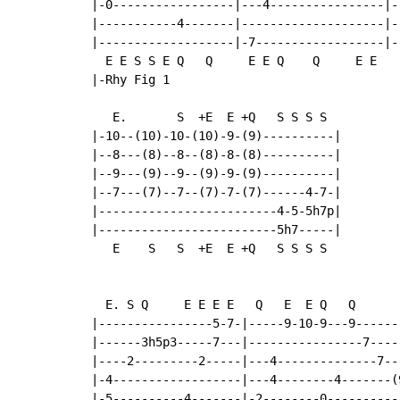
|-0-----------------|---4----------------|-
|-----------4-------|--------------------|-
|-------------------|-7------------------|-
  E E S S E Q   Q     E E Q    Q     E E   
|-Rhy Fig 1

   E.       S  +E  E +Q   S S S S

|-10--(10)-10-(10)-9-(9)----------|

|--8---(8)--8--(8)-8-(8)----------|

|--9---(9)--9--(9)-9-(9)----------|

|--7---(7)--7--(7)-7-(7)------4-7-|

|-------------------------4-5-5h7p|

|-------------------------5h7-----|

   E    S   S  +E  E +Q   S S S S

  E. S Q     E E E E   Q   E  E Q   Q

|----------------5-7-|-----9-10-9---9-------
|------3h5p3-----7---|----------------7-----
|----2---------2-----|---4--------------7---
|-4------------------|---4--------4-------(9
|-5----------4-------|-2--------0-----------