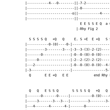
|-----------4---0--------||-7-2------------
|------------------------||-0--------------
|-----------------------o||-----------4----
|------------------------||----------------
                            E E S S E Q  a 
                          |-Rhy Fig 2

  S S S S Q   +Q   Q     E. S +E  E +Q   S 
|-----------0-(0)----0-|-------------------
|---------3--------3---|-3--3-(3)-2-(2)----
|-------0--------------|-0--0-(0)-0-(0)----
|-----0----------------|-2--2-(2)-2-(2)----
|---2------------------|-0--0-(0)-0-(0)--4-
|-3--------------------|-----------------5-
  Q       E E +Q   E E             end Rhy F
  Q   Q   E S S Q       S S S S Q   +Q   Q 
|-------0-------0-----|-----------0-(0)----
|-----3-------3---3---|---------3--------3-
|---4-------4-------4-|-------0------------