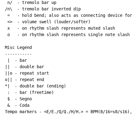
 n/  - tremolo bar up

/n\  - tremolo bar inverted dip

 =   - hold bend; also acts as connecting device for h
 <>  - volume swell (louder/softer)

 x   - on rhythm slash represents muted slash

 o   - on rhythm slash represents single note slash

Misc Legend

-----------

 |  - bar

||  - double bar

||o - repeat start

o|| - repeat end

*|  - double bar (ending)

 :  - bar (freetime)

 $  - Segno

 &  - Coda

Tempo markers - <E/E./Q/Q./H/H.> = BPM(8/16=s8/s16), w