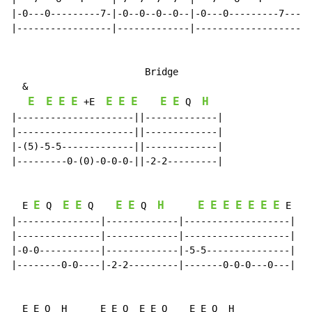
|-0---0---------7-|-0--0--0--0--|-0---0---------7---||

|-----------------|-------------|-------------------||

                        Bridge

  &

E
E
E
E
E
E
E
E
E
H
 +E  
 Q  
|---------------------||-------------|

|---------------------||-------------|

|-(5)-5-5-------------||-------------|

|---------0-(0)-0-0-0-||-2-2---------|

E
E
E
E
E
H
E
E
E
E
E
E
E
  E 
 Q  
 Q    
 Q  
 E

|---------------|-------------|-------------------|

|---------------|-------------|-------------------|

|-0-0-----------|-------------|-5-5---------------|

|--------0-0----|-2-2---------|-------0-0-0---0---|

  E E Q  H      E E Q  E E Q    E E Q  H
