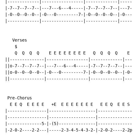
|-------------|-----------------|-------------|-------
|-7--7--7--7--|---7---6---4-----|-7--7--7--7--|---7---
|-0--0--0--0--|-0---0---------7-|-0--0--0--0--|-0---0-
|-------------|-----------------|-------------|-------
   Verses

    $

    Q  Q  Q  Q    E E E E E E E E   Q  Q  Q  Q    E E 
||--------------|-----------------|-------------|-----
||o-7--7--7--7--|---7---6---4-----|-7--7--7--7--|---7-
||o-0--0--0--0--|-0---0---------7-|-0--0--0--0--|-0---
||--------------|-----------------|-------------|-----
 Pre-Chorus

  E E Q  E E E E   +E  E E E E E E E   E E Q  E E S S 
|----------------|-------------------|----------------
|----------------|-------------------|----------------
|--------------5-|-(5)---------------|----------------
|-2-0-2----2-2---|-----2-3-4-5-4-3-2-|-2-0-2----2-2p0-