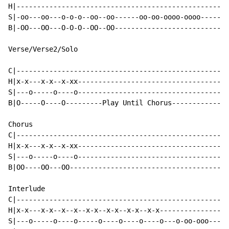
H|---------------------------------------------------|

S|-oo---oo---o-o-o--oo--oo------oo-oo-oooo-oooo------|

B|-OO---OO---O-O-O--OO--OO---------------------------|

Verse/Verse2/Solo

C|---------------------------------------------------|

H|x-x---x-x--x-xx------------------------------------|

S|---o-----o----o------------------------------------|

B|O-----O----O---------Play Until Chorus-------------|

Chorus

C|---------------------------------------------------|

H|x-x---x-x--x-xx------------------------------------|

S|---o-----o----o------------------------------------|

B|OO----OO---OO--------------------------------------|

Interlude

C|---------------------------------------------------|

H|x-x---x-x--x--x--x-x--x-x--x-x--x-x----------------|

S|---o-----o----o-----o----o----o----o---o-oo-ooo----|
