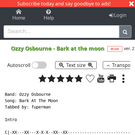
Subscribe today and say goodbye to ads!
1-9
A
B
C
D
E
F
G
H
I
J
K
Login
Home
Help
Ozzy Osbourne
-
Bark at the moon
ver. 2
drum
Autoscroll
Text size
Transpos
Band: Ozzy Osbourne

Song: Bark At The Moon

Tabbed by: fuperman

Intro

C|-XX---XX---X-X-X--XX--XX---------------------------|
