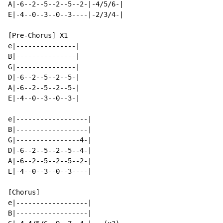
A|-6--2--5--2--5--2-|-4/5/6-|

E|-4--0--3--0--3----|-2/3/4-|

[Pre-Chorus] X1

e|---------------|

B|---------------|

G|---------------|

D|-6--2--5--2--5-|

A|-6--2--5--2--5-|

E|-4--0--3--0--3-|

e|------------------|

B|------------------|

G|----------------4-|

D|-6--2--5--2--5--4-|

A|-6--2--5--2--5--2-|

E|-4--0--3--0--3----|

[Chorus]

e|------------------|

B|------------------|
