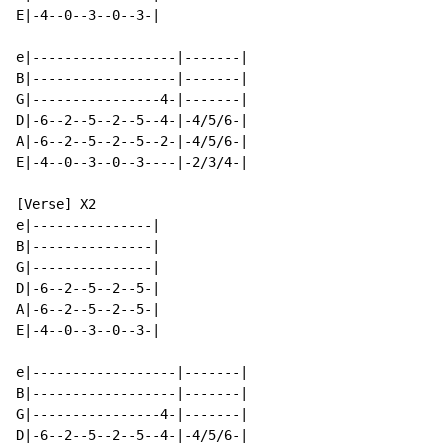
E|-4--0--3--0--3-|

e|------------------|-------|

B|------------------|-------|

G|----------------4-|-------|

D|-6--2--5--2--5--4-|-4/5/6-|

A|-6--2--5--2--5--2-|-4/5/6-|

E|-4--0--3--0--3----|-2/3/4-|

[Verse] X2

e|---------------|

B|---------------|

G|---------------|

D|-6--2--5--2--5-|

A|-6--2--5--2--5-|

E|-4--0--3--0--3-|

e|------------------|-------|

B|------------------|-------|

G|----------------4-|-------|

D|-6--2--5--2--5--4-|-4/5/6-|
