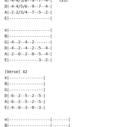
G|-4-4/5/6--9--7--4-|   (x3)

D|-4-4/5/6--9--7--4-|

A|-2-2/3/4--7--5--2-|

E|------------------|

e|------------------|

B|------------------|

G|-4--2--4--2-------|

D|-4--2--4--2--5--4-|

A|-2--0--2--0--5--4-|

E|-------------3--2-|

[Verse] X2

e|---------------|

B|---------------|

G|---------------|

D|-6--2--5--2--5-|

A|-6--2--5--2--5-|

E|-4--0--3--0--3-|

e|------------------|-------|

B|------------------|-------|
