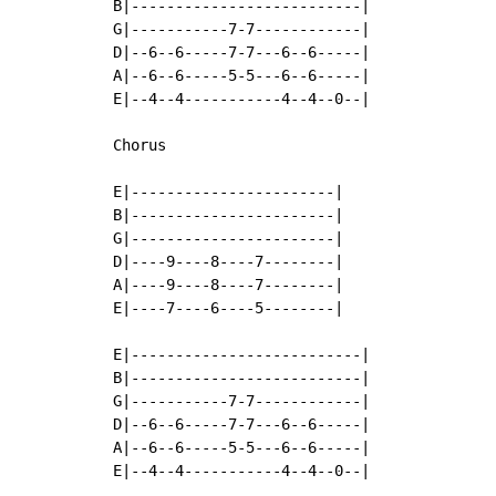
B|--------------------------|

G|-----------7-7------------|

D|--6--6-----7-7---6--6-----|

A|--6--6-----5-5---6--6-----|

E|--4--4-----------4--4--0--|

Chorus

E|-----------------------|

B|-----------------------|

G|-----------------------|

D|----9----8----7--------|

A|----9----8----7--------|

E|----7----6----5--------|

E|--------------------------|

B|--------------------------|

G|-----------7-7------------|

D|--6--6-----7-7---6--6-----|

A|--6--6-----5-5---6--6-----|

E|--4--4-----------4--4--0--|
