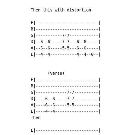
Then this with distortion

E|--------------------------|

B|--------------------------|

G|-----------7-7------------|

D|--6--6-----7-7---6--6-----|

A|--6--6-----5-5---6--6-----|

E|--4--4-----------4--4--0--|

       (verse)

E|--------------------------|

B|--------------------------|

G|-------------7-7----------|

D|----6--6-----7-7----------|

A|----6--6-----5-5----------|

E|----4--4------------------|

Then

E|--------------------------|
