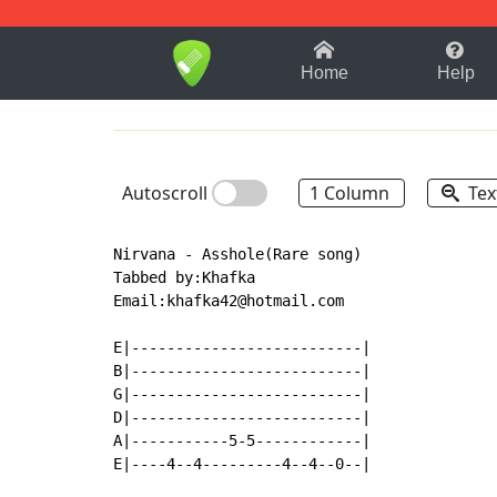
1-9
A
B
C
D
E
F
Home
Help
Autoscroll
1 Column
Tex
Nirvana - Asshole(Rare song)

Tabbed by:Khafka

Email:khafka42@hotmail.com

E|--------------------------|

B|--------------------------|

G|--------------------------|

D|--------------------------|

A|-----------5-5------------|

E|----4--4---------4--4--0--|
