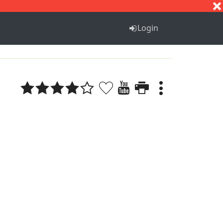
S
T
U
V
W
X
Y
Z
Login