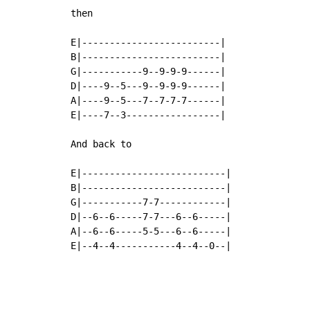
then

E|-------------------------|

B|-------------------------|

G|-----------9--9-9-9------|

D|----9--5---9--9-9-9------|

A|----9--5---7--7-7-7------|

E|----7--3-----------------|

And back to

E|--------------------------|

B|--------------------------|

G|-----------7-7------------|

D|--6--6-----7-7---6--6-----|

A|--6--6-----5-5---6--6-----|

E|--4--4-----------4--4--0--|