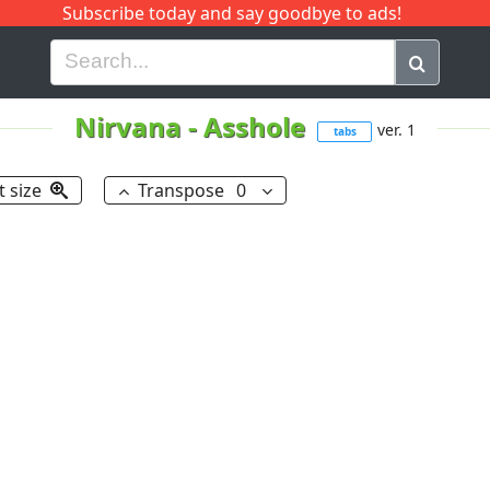
Subscribe today and say goodbye to ads!
G
H
I
J
K
L
M
N
O
P
Q
R
Nirvana
-
Asshole
ver. 1
tabs
t size
Transpose
0