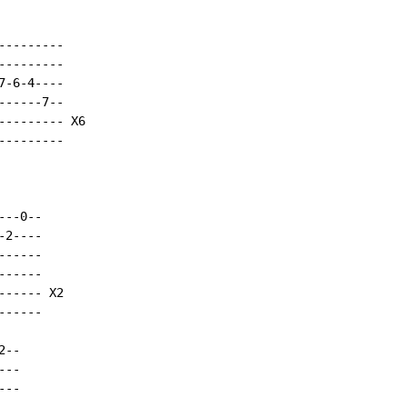
--------

--------

-6-4----

-----7--

-------- X6

--------

--0--

2----

-----

-----

----- X2

-----

--

--

--

--
