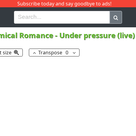
Subscribe today and say goodbye to ads!
G
H
I
J
K
L
M
N
O
P
Q
R
mical Romance
-
Under pressure (live
t size
Transpose
0