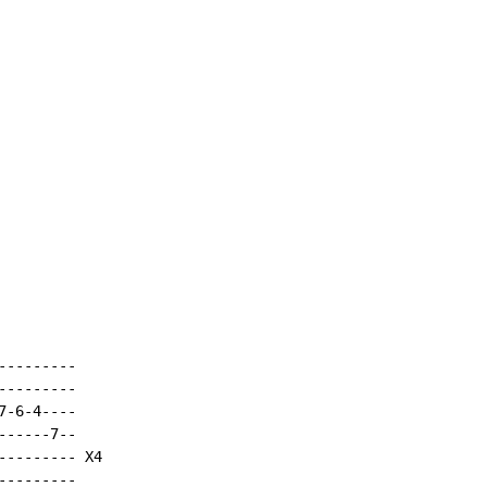
--------

--------

-6-4----

-----7--

-------- X4

--------
