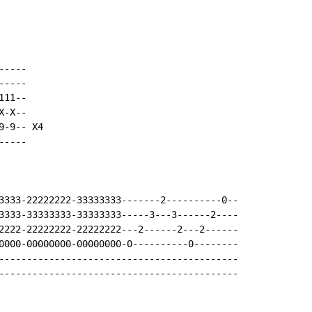
----

----

11--

-X--

-9-- X4

----

3333-22222222-33333333-------2----------0--

3333-33333333-33333333-----3---3------2----

2222-22222222-22222222---2------2---2------

0000-00000000-00000000-0----------0--------

-------------------------------------------

-------------------------------------------
