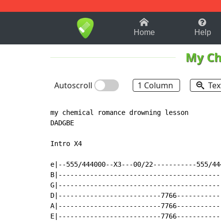
1-9
A
B
C
D
E
F
Home
Help
My Ch
Autoscroll
1 Column
Tex
my chemical romance drowning lesson

DADGBE

Intro X4

e|--555/444000--X3---00/22-----------555/44
B|-----------------------------------------
G|-----------------------------------------
D|--------------------------7766-----------
A|--------------------------7766-----------
E|--------------------------7766-----------