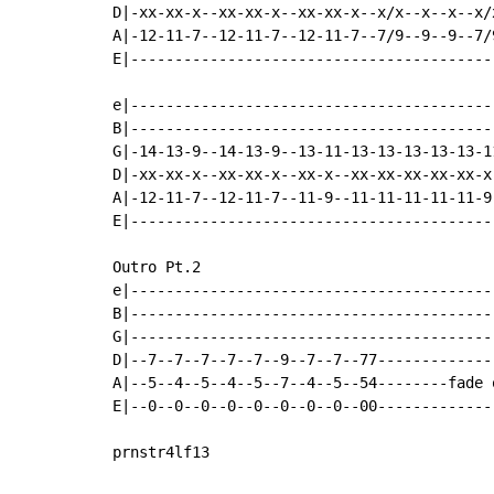
D|-xx-xx-x--xx-xx-x--xx-xx-x--x/x--x--x--x/
A|-12-11-7--12-11-7--12-11-7--7/9--9--9--7/
E|-----------------------------------------
e|-----------------------------------------
B|-----------------------------------------
G|-14-13-9--14-13-9--13-11-13-13-13-13-13-1
D|-xx-xx-x--xx-xx-x--xx-x--xx-xx-xx-xx-xx-x
A|-12-11-7--12-11-7--11-9--11-11-11-11-11-9
E|-----------------------------------------
Outro Pt.2

e|-----------------------------------------
B|-----------------------------------------
G|-----------------------------------------
D|--7--7--7--7--7--9--7--7--77-------------
A|--5--4--5--4--5--7--4--5--54--------fade 
E|--0--0--0--0--0--0--0--0--00-------------
prnstr4lf13