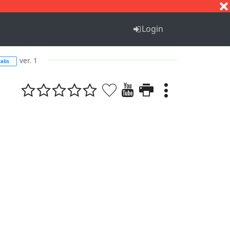
S
T
U
V
W
X
Y
Z
Login
ver. 1
tabs