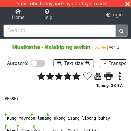
Subscribe today and say goodbye to ads!
1-9
A
B
C
D
E
F
G
H
I
J
K
Login
Home
Help
Musikatha
-
Kalakip ng awitin
ver. 2
ukulele
Autoscroll
Text size
Transpos
Tuning: G C E A
VERSE:

F
F
G
 Kung mayro
on lama
F
F
G
 Hind
i ‘pagk
akait lahat sa Iyo’y ibibigay