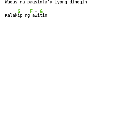
Wagas na p
agsint
a’y iyong dinggin

-
G
F
G
Kalak
ip ng
 a
wi
tin