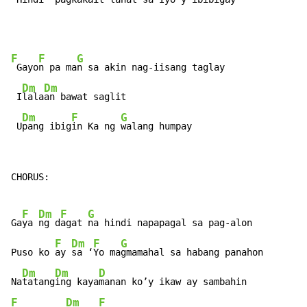
F
F
G
 Gayo
n pa ma
n sa akin nag-iisang taglay

Dm
Dm
 I
lala
an bawat saglit

Dm
F
G
 U
pang ibig
in Ka ng 
walang humpay
CHORUS:

F
Dm
F
G
Ga
ya 
ng d
agat 
na hindi napapagal sa pag-alon

F
Dm
F
G
Puso ko 
ay 
sa ‘
Yo ma
gmamahal sa habang panahon

Dm
Dm
D
Na
tatang
ing kaya
F
Dm
F