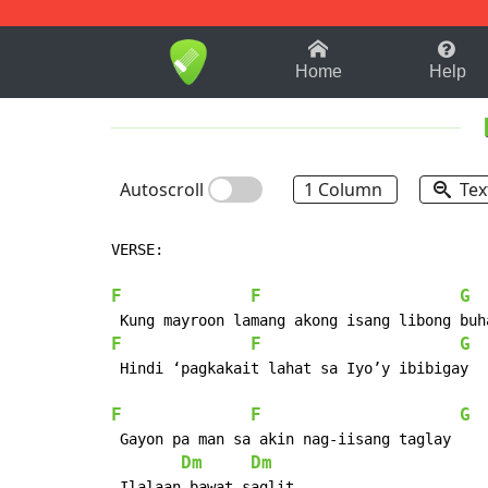
1-9
A
B
C
D
E
F
Home
Help
Autoscroll
1 Column
Tex
VERSE:

F
F
G
F
F
G
 Hindi ‘pagkakait lahat sa Iyo’y ibibigay

F
F
G
 Gayon pa man sa akin nag-iisang taglay

Dm
Dm
 Ilalaan bawat saglit
