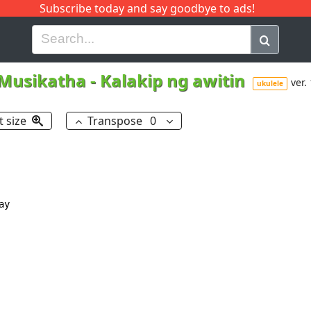
Subscribe today and say goodbye to ads!
G
H
I
J
K
L
M
N
O
P
Q
R
Musikatha
-
Kalakip ng awitin
ver. 
ukulele
t size
Transpose
0