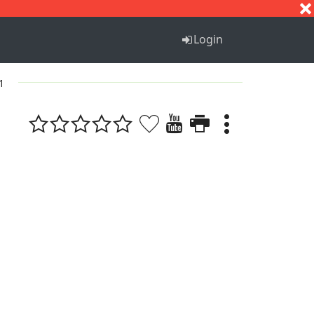
S
T
U
V
W
X
Y
Z
Login
1