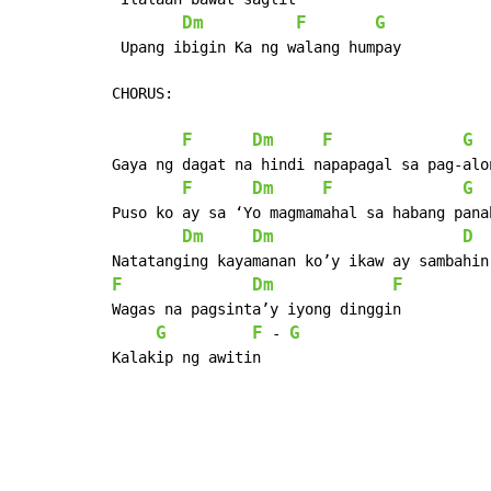
Dm
F
G
 Upang ibigin Ka ng walang humpay

CHORUS:

F
Dm
F
G
Gaya ng dagat na hindi napapagal sa pag-alon
F
Dm
F
G
Puso ko ay sa ‘Yo magmamahal sa habang panah
Dm
Dm
D
F
Dm
F
Wagas na pagsinta’y iyong dinggin

G
F
G
 - 
Kalakip ng awitin