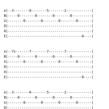
e|--3--------0--------5--------2-------------|

B|-----0--------0--------0--------0----------|

G|--------0--------0--------0--------0-------|

D|-------------------------------------------|

A|-------------------------------------------|

E|--------------------------------------0----|

e|--7s-------7--------7--------7-------------|

B|-----0--------0--------0--------0----------|

G|--------0--------0--------0--------0-------|

D|-------------------------------------------|

A|-------------------------------------------|

E|--------------------------------------0----|

e|--3--------0--------5--------2-------------|

B|-----0--------0--------0--------0----------|

G|--------0--------0--------0--------0-------|

D|-------------------------------------------|
