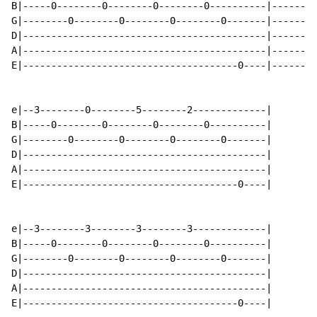
B|-----0--------0--------0--------0----------|-------|

G|--------0--------0--------0--------0-------|-------|

D|-------------------------------------------|-------|

A|-------------------------------------------|-------|

E|--------------------------------------0----|-------|

e|--3--------0--------5--------2-------------|

B|-----0--------0--------0--------0----------|

G|--------0--------0--------0--------0-------|

D|-------------------------------------------|

A|-------------------------------------------|

E|--------------------------------------0----|

e|--3--------3--------3--------3-------------|

B|-----0--------0--------0--------0----------|

G|--------0--------0--------0--------0-------|

D|-------------------------------------------|

A|-------------------------------------------|

E|--------------------------------------0----|
