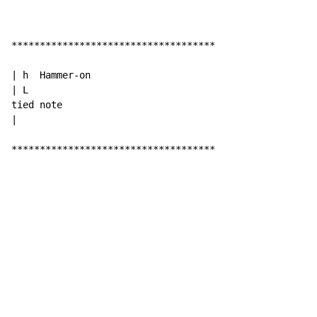
************************************

| h  Hammer-on

| L

tied note

|

************************************