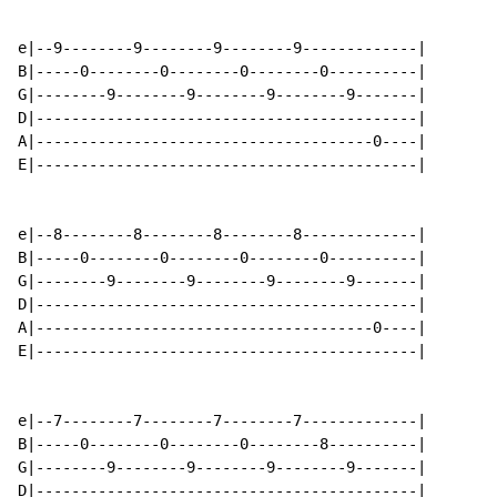
e|--9--------9--------9--------9-------------|

B|-----0--------0--------0--------0----------|

G|--------9--------9--------9--------9-------|

D|-------------------------------------------|

A|--------------------------------------0----|

E|-------------------------------------------|

e|--8--------8--------8--------8-------------|

B|-----0--------0--------0--------0----------|

G|--------9--------9--------9--------9-------|

D|-------------------------------------------|

A|--------------------------------------0----|

E|-------------------------------------------|

e|--7--------7--------7--------7-------------|

B|-----0--------0--------0--------8----------|

G|--------9--------9--------9--------9-------|

D|-------------------------------------------|
