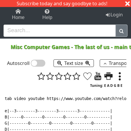
Subscribe today and say goodbye to ads!
1-9
A
B
C
D
E
F
G
H
I
J
K
Login
Home
Help
Misc Computer Games
-
The last of us - mai
Autoscroll
Text size
Transpos
Tuning: E A D G B E
tab video youtube https://www.youtube.com/watch?reload
e|--3--------3--------3--------3-------------|

B|-----0--------0--------0--------0----------|

G|--------0--------0--------0--------0-------|

D|-------------------------------------------|
