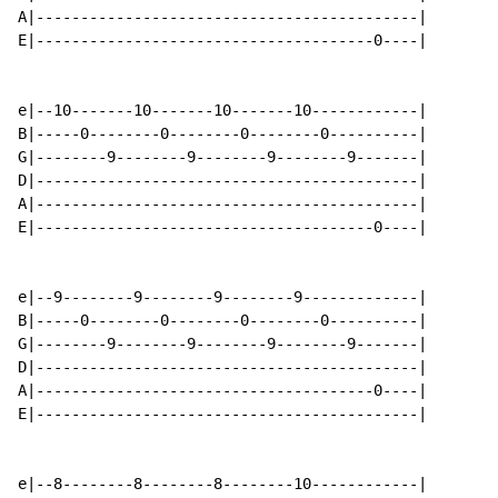
A|-------------------------------------------|

E|--------------------------------------0----|

e|--10-------10-------10-------10------------|

B|-----0--------0--------0--------0----------|

G|--------9--------9--------9--------9-------|

D|-------------------------------------------|

A|-------------------------------------------|

E|--------------------------------------0----|

e|--9--------9--------9--------9-------------|

B|-----0--------0--------0--------0----------|

G|--------9--------9--------9--------9-------|

D|-------------------------------------------|

A|--------------------------------------0----|

E|-------------------------------------------|

e|--8--------8--------8--------10------------|
