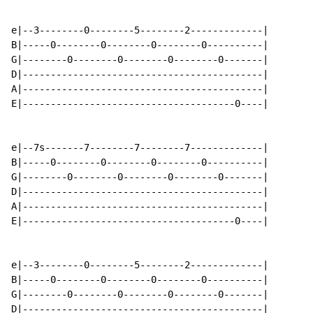
e|--3--------0--------5--------2-------------|

B|-----0--------0--------0--------0----------|

G|--------0--------0--------0--------0-------|

D|-------------------------------------------|

A|-------------------------------------------|

E|--------------------------------------0----|

e|--7s-------7--------7--------7-------------|

B|-----0--------0--------0--------0----------|

G|--------0--------0--------0--------0-------|

D|-------------------------------------------|

A|-------------------------------------------|

E|--------------------------------------0----|

e|--3--------0--------5--------2-------------|

B|-----0--------0--------0--------0----------|

G|--------0--------0--------0--------0-------|

D|-------------------------------------------|
