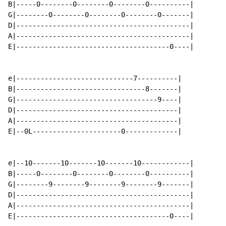
B|-----0--------0--------0--------0----------|

G|--------0--------0--------0--------0-------|

D|-------------------------------------------|

A|-------------------------------------------|

E|--------------------------------------0----|

e|-----------------------------7----------|

B|--------------------------------8-------|

G|-----------------------------------9----|

D|----------------------------------------|

A|----------------------------------------|

E|--0L----------------------0-------------|

e|--10-------10-------10-------10------------|

B|-----0--------0--------0--------0----------|

G|--------9--------9--------9--------9-------|

D|-------------------------------------------|

A|-------------------------------------------|

E|--------------------------------------0----|
