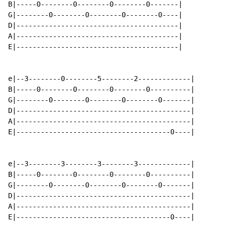
B|-----0--------0--------0--------0-------|

G|--------0--------0--------0--------0----|

D|----------------------------------------|

A|----------------------------------------|

E|----------------------------------------|

e|--3--------0--------5--------2-------------|

B|-----0--------0--------0--------0----------|

G|--------0--------0--------0--------0-------|

D|-------------------------------------------|

A|-------------------------------------------|

E|--------------------------------------0----|

e|--3--------3--------3--------3-------------|

B|-----0--------0--------0--------0----------|

G|--------0--------0--------0--------0-------|

D|-------------------------------------------|

A|-------------------------------------------|

E|--------------------------------------0----|
