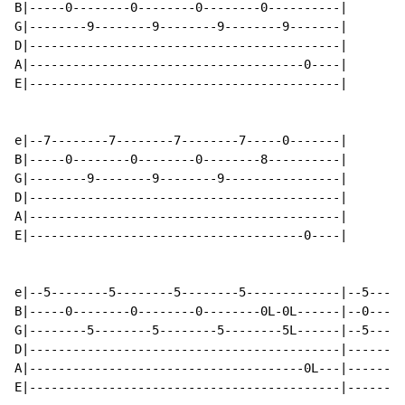
B|-----0--------0--------0--------0----------|

G|--------9--------9--------9--------9-------|

D|-------------------------------------------|

A|--------------------------------------0----|

E|-------------------------------------------|

e|--7--------7--------7--------7-----0-------|

B|-----0--------0--------0--------8----------|

G|--------9--------9--------9----------------|

D|-------------------------------------------|

A|-------------------------------------------|

E|--------------------------------------0----|

e|--5--------5--------5--------5-------------|--5-----
B|-----0--------0--------0--------0L-0L------|--0-----
G|--------5--------5--------5--------5L------|--5-----
D|-------------------------------------------|--------
A|--------------------------------------0L---|--------
E|-------------------------------------------|--------