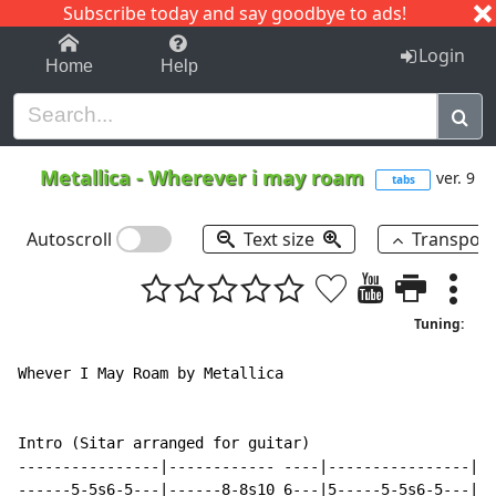
Subscribe today and say goodbye to ads!
1-9
A
B
C
D
E
F
G
H
I
J
K
Login
Home
Help
Metallica
-
Wherever i may roam
ver. 9
tabs
Autoscroll
Text size
Transpos
Tuning:
Whever I May Roam by Metallica

Intro (Sitar arranged for guitar)

----------------|------------ ----|----------------|--
------5-5s6-5---|------8-8s10 6---|5-----5-5s6-5---|(5