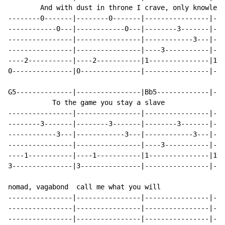
        And with dust in throne I crave, only knowledg
--------0-------|--------0-------|----------------|---
------------0---|------------0---|--------3-------|---
----------------|----------------|------------3---|---
----------------|----------------|----3-----------|---
----2-----------|----2-----------|1---------------|1--
0---------------|0---------------|----------------|---
G5--------------|----------------|Bb5-------------|---
           To the game you stay a slave             ro
----------------|----------------|----------------|---
--------3-------|--------3-------|--------3-------|---
------------3---|------------3---|------------3---|---
----------------|----------------|----3-----------|---
----1-----------|----1-----------|1---------------|1--
3---------------|3---------------|----------------|---
nomad, vagabond  call me what you will

----------------|----------------|----------------|---
----------------|----------------|----------------|---
----------------|----------------|----------------|---