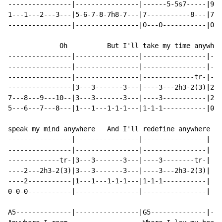
----------------|----------------|------5-5s7-----|9--
1---1---2---3---|5-6-7-8-7h8-7---|7-----------8---|7--
----------------|----------------|0---0-----------|0--
             Oh          But I'll take my time anywher
----------------|----------------|----------------|---
----------------|----------------|----------------|---
----------------|----------------|-------------tr-|---
----------------|3---3-------3---|----3---2h3-2(3)|2--
7---8---9---10--|3---3-------3---|----3-----------|2--
5---6---7---8---|1---1---1-1-1---|1-1-1-----------|0--
speak my mind anywhere   And I'll redefine anywhere

----------------|----------------|----------------|

----------------|----------------|----------------|

-------------tr-|3---3-------3---|----3--------tr-|

----2---2h3-2(3)|3---3-------3---|----3---2h3-2(3)|

----2-----------|1---1---1-1-1---|1-1-1-----------|

0-0-0-----------|----------------|----------------|

A5--------------|----------------|G5--------------|---