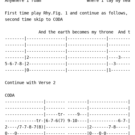
Anywhere I roam                   Where I lay my head 
First time play Rhy.Fig. 1 and continue as follows,

second time skip to CODA

              And the earth becomes my throne  And the
--------|----------------|----------------|-----------
--------|----------------|----------------|-----------
--------|----------------|----------------|-----------
--------|2---------------|----------------|----3------
5-6-7-8-|2---------------|----------------|--3--------
--------|0---------------|----------------|1----------
Continue with Verse 2

CODA

----------------|-------- --------|----------------|--
----------------|-------- --------|----------------|--
----------------|-----tr- ----9---|----------------|--
-------------tr-|6-7-6(7) 9-10----|------------6-7-|9-
2----/7-7-8-7(8)|-------- --------|2-------7-8-----|--
0---0-----------|-------- --------|0---0-0---------|--