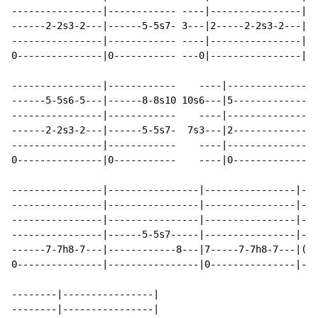
----------------|------------ ----|----------------|--
------2-2s3-2---|------5-5s7- 3---|2-----2-2s3-2---|(2
----------------|------------ ----|----------------|--
0---------------|0----------- ---0|----------------|--
----------------|------------    ----|----------------
------5-5s6-5---|------8-8s10 10s6---|5---------------
----------------|------------    ----|----------------
------2-2s3-2---|------5-5s7-  7s3---|2---------------
----------------|------------    ----|----------------
0---------------|0-----------    ----|0---------------
----------------|----------------|----------------|---
----------------|----------------|----------------|---
----------------|----------------|----------------|---
----------------|------5-5s7-----|----------------|---
------7-7h8-7---|------------8---|7-----7-7h8-7---|(7)
0---------------|----------------|0---------------|---
--------|----------------|

--------|----------------|
