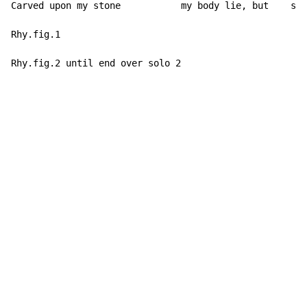
Carved upon my stone           my body lie, but    sti
Rhy.fig.1

Rhy.fig.2 until end over solo 2