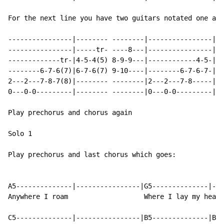
For the next line you have two guitars notated one abo
----------------|-------- --------|----------------|--
----------------|-----tr- ----8---|----------------|--
-------------tr-|4-5-4(5) 8-9-9---|------------4-5-|8-
--------6-7-6(7)|6-7-6(7) 9-10----|--------6-7-6-7-|9-
2---2---7-8-7(8)|-------- --------|2---2---7-8-----|--
0---0-0---------|-------- --------|0---0-0---------|--
Play prechorus and chorus again

Solo 1

Play prechorus and last chorus which goes:

A5--------------|----------------|G5--------------|---
Anywhere I roam                   Where I lay my head 
C5--------------|----------------|B5--------------|Bb5