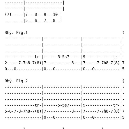
--------|----------------|

--------|----------------|

(7)-----|7---8---9---10-|

--------|5---6---7---8--|

Rhy. Fig.1                                         (en
----------------|----------------|----------------|---
----------------|----------------|----------------|---
----------------|----------------|----------------|---
-------------tr-|------5-5s7-----|9------------tr-|---
2-----7-7h8-7(8)|7-----------8---|7-----7-7h8-7(8)|7--
0---0-----------|0---0-----------|0---0-----------|5--
Rhy. Fig.2                                         (en
----------------|----------------|----------------|---
----------------|----------------|----------------|---
----------------|----------------|----------------|---
-------------tr-|------5-5s7-----|9------------tr-|---
5-6-7-8-7h8-7(8)|7-----------8---|7-----7-7h8-7(8)|7--
----------------|0---0-----------|0---0-----------|5--