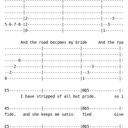
--------|----------------|----------------|-----------
--------|----------------|----------------|-----------
--------|----------------|----------------|-----------
--------|2---------------|----------------|----3------
5-6-7-8-|2---------------|----------------|--3--------
--------|0---------------|----------------|1----------
       And the road becomes my bride     And the road 
----------------|----------------|----------------|---
----------------|----------------|----------------|---
------0---------|----------------|----------------|---
----2-----------|----------------|----3-----------|---
--2-------------|----------------|--3-------------|---
0---------------|----------------|1---------------|---
E5--------------|----------------|Bb5-------------|---
       I have stripped of all but pride,        so in 
A5--------------|----------------|Bb5-------------|---
fide,   and she keeps me satis-   fied          Gives 
E5--------------|----------------|Bb5-------------|---