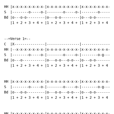
HH |x-x-x-x-x-x-x-x-|x-x-x-x-x-x-x-x-|x-x-x-x-x-x-x-x-
S  |--------o-----o-|--------o-----o-|--------o-----o-
Bd |o---o-o---------|o---o-o---------|o---o-o---------
   |1 + 2 + 3 + 4 + |1 + 2 + 3 + 4 + |1 + 2 + 3 + 4 + 
--=Verse 1=--

C  |X---------------|----------------|----------------
HH |--x-x-x-x-x-x-x-|x-x-x-x-x-x-x-x-|x-x-x-x-x-x-x-x-
S  |--------o-----o-|--------o-----o-|--------o-g---o-
Bd |o---o-----------|o---o-o---o-o---|o---o-o---------
   |1 + 2 + 3 + 4 + |1 + 2 + 3 + 4 + |1 + 2 + 3 + 4 + 
HH |x-x-x-x-x-x-x-x-|x-x-x-x-x-x-x-x-|x-x-x-x-x-x-x-x-
S  |--------o-----o-|--------o-----o-|--------o-g---o-
Bd |o---o-o---------|o---o-o---o-o---|o---o-o---------
   |1 + 2 + 3 + 4 + |1 + 2 + 3 + 4 + |1 + 2 + 3 + 4 + 
HH |x-x-x-x-x-x-x-x-|x-x-x-x-x-x-x-x-|x-x-x-x-x-x-x-x-