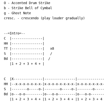
O - Accented Drum Strike

b - Strike Bell of Cymbal

g - Ghost Note

cresc. - crescendo (play louder gradually)

--=Intro=--

C  |----------------|

HH |----------------|

TT |----------------|   x8

S  |----------------|   /

Bd |----------------|  /

   |1 + 2 + 3 + 4 + |

C  |X---------------|----------------|----------------
HH |--x-x-x-x-x-x-x-|x-x-x-x-x-x-x-x-|x-x-x-x-x-x-x-x-
S  |--------o-----o-|--------o-----o-|--------o-----o-
Bd |o---o-o---------|o---o-o---------|o---o-o---------
   |1 + 2 + 3 + 4 + |1 + 2 + 3 + 4 + |1 + 2 + 3 + 4 + 