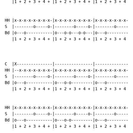
   |1 + 2 + 3 + 4 + |1 + 2 + 3 + 4 + |1 + 2 + 3 + 4 + 
HH |x-x-x-x-x-x-x-x-|x-x-x-x-x-x-x-x-|x-x-x-x-x-x-x-x-
S  |--------o-----o-|--------o-----o-|--------o-----o-
Bd |o---o-----------|o---o-o---o-o---|o---o-----------
   |1 + 2 + 3 + 4 + |1 + 2 + 3 + 4 + |1 + 2 + 3 + 4 + 
                                                      
C  |X---------------|----------------|----------------
HH |--x-x-x-x-x-x-x-|x-x-x-x-x-x-x-x-|x-x-x-x-x-x-x-x-
S  |--------o-----o-|--------o-----o-|--------o-----o-
Bd |o---o-----------|o---o-o---------|o---o-----------
   |1 + 2 + 3 + 4 + |1 + 2 + 3 + 4 + |1 + 2 + 3 + 4 + 
                                                      
                                                      
HH |x-x-x-x-x-x-x-x-|x-x-x-x-x-x-x-x-|x-x-x-x-x-x-x-x-
S  |--------o-----o-|--------o-----o-|--------o-----o-
Bd |o---o-----------|o---o-o---------|o---o-----------
   |1 + 2 + 3 + 4 + |1 + 2 + 3 + 4 + |1 + 2 + 3 + 4 + 