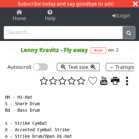
Subscribe today and say goodbye to ads!
1-9
A
B
C
D
E
F
G
H
I
J
K
Login
Home
Help
Lenny Kravitz
-
Fly away
ver. 2
drum
Autoscroll
Text size
Transpos
HH - Hi-Hat

S - Snare Drum

Bd - Bass Drum

x - Strike Cymbal

X - Accented Cymbal Strike

o - Strike Drum/Open Hi-Hat
