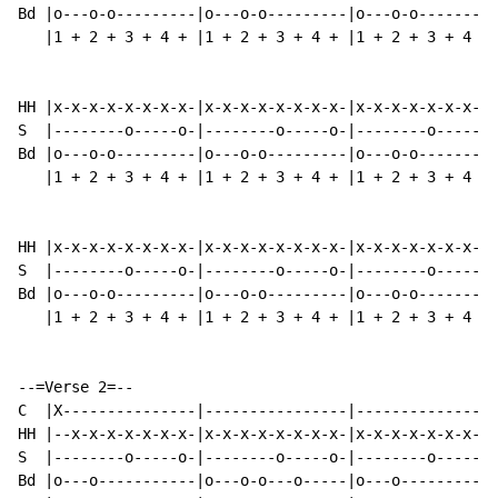
Bd |o---o-o---------|o---o-o---------|o---o-o---------
   |1 + 2 + 3 + 4 + |1 + 2 + 3 + 4 + |1 + 2 + 3 + 4 + 
HH |x-x-x-x-x-x-x-x-|x-x-x-x-x-x-x-x-|x-x-x-x-x-x-x-x-
S  |--------o-----o-|--------o-----o-|--------o-----o-
Bd |o---o-o---------|o---o-o---------|o---o-o---------
   |1 + 2 + 3 + 4 + |1 + 2 + 3 + 4 + |1 + 2 + 3 + 4 + 
HH |x-x-x-x-x-x-x-x-|x-x-x-x-x-x-x-x-|x-x-x-x-x-x-x-x-
S  |--------o-----o-|--------o-----o-|--------o-----o-
Bd |o---o-o---------|o---o-o---------|o---o-o---------
   |1 + 2 + 3 + 4 + |1 + 2 + 3 + 4 + |1 + 2 + 3 + 4 + 
--=Verse 2=--

C  |X---------------|----------------|----------------
HH |--x-x-x-x-x-x-x-|x-x-x-x-x-x-x-x-|x-x-x-x-x-x-x-x-
S  |--------o-----o-|--------o-----o-|--------o-----o-
Bd |o---o-----------|o---o-o---o-----|o---o-----------