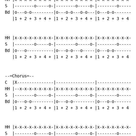
S  |--------o-----o-|--------o-----o-|--------o-----o-
Bd |o---o-o---------|o---o-o---o-o---|o---o-o---------
   |1 + 2 + 3 + 4 + |1 + 2 + 3 + 4 + |1 + 2 + 3 + 4 + 
HH |x-x-x-x-x-x-x-x-|x-x-x-x-x-x-x-x-|x-x-x-x-x-x-x-x-
S  |--------o-----o-|--------o-----o-|--------o-----o-
Bd |o---o-----------|o---o-o---o-----|o---o-o---------
   |1 + 2 + 3 + 4 + |1 + 2 + 3 + 4 + |1 + 2 + 3 + 4 + 
--=Chorus=--

C  |X---------------|----------------|----------------
HH |--x-x-x-x-x-x-x-|x-x-x-x-x-x-x-x-|x-x-x-x-x-x-x-x-
S  |--------o-----o-|--------o-----o-|--------o-----o-
Bd |o---o-o---------|o---o-o---------|o---o-o---------
   |1 + 2 + 3 + 4 + |1 + 2 + 3 + 4 + |1 + 2 + 3 + 4 + 
HH |x-x-x-x-x-x-x-x-|x-x-x-x-x-x-x-x-|x-x-x-x-x-x-x-x-
S  |--------o-----o-|--------o-----o-|--------o-----o-