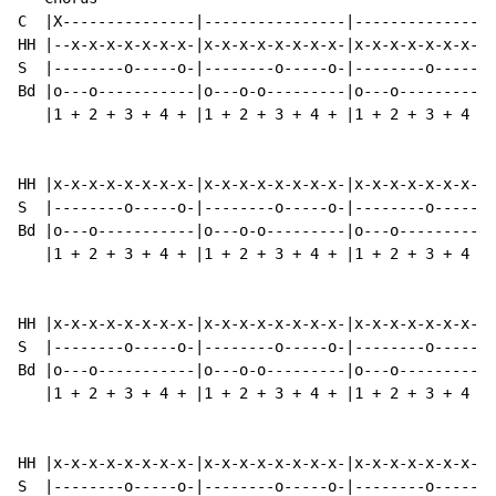
C  |X---------------|----------------|----------------
HH |--x-x-x-x-x-x-x-|x-x-x-x-x-x-x-x-|x-x-x-x-x-x-x-x-
S  |--------o-----o-|--------o-----o-|--------o-----o-
Bd |o---o-----------|o---o-o---------|o---o-----------
   |1 + 2 + 3 + 4 + |1 + 2 + 3 + 4 + |1 + 2 + 3 + 4 + 
                                                      
HH |x-x-x-x-x-x-x-x-|x-x-x-x-x-x-x-x-|x-x-x-x-x-x-x-x-
S  |--------o-----o-|--------o-----o-|--------o-----o-
Bd |o---o-----------|o---o-o---------|o---o-----------
   |1 + 2 + 3 + 4 + |1 + 2 + 3 + 4 + |1 + 2 + 3 + 4 + 
HH |x-x-x-x-x-x-x-x-|x-x-x-x-x-x-x-x-|x-x-x-x-x-x-x-x-
S  |--------o-----o-|--------o-----o-|--------o-----o-
Bd |o---o-----------|o---o-o---------|o---o-----------
   |1 + 2 + 3 + 4 + |1 + 2 + 3 + 4 + |1 + 2 + 3 + 4 + 
HH |x-x-x-x-x-x-x-x-|x-x-x-x-x-x-x-x-|x-x-x-x-x-x-x-x-
S  |--------o-----o-|--------o-----o-|--------o-----o-