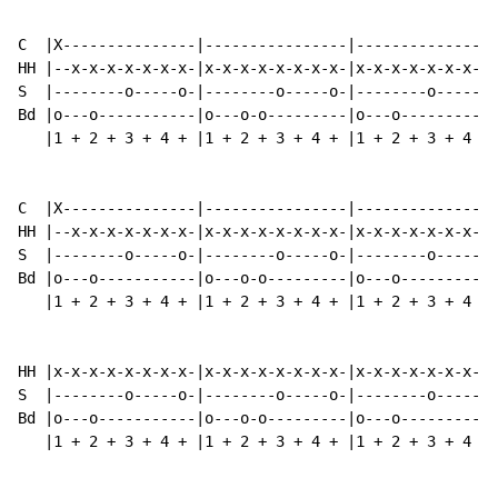
C  |X---------------|----------------|----------------
HH |--x-x-x-x-x-x-x-|x-x-x-x-x-x-x-x-|x-x-x-x-x-x-x-x-
S  |--------o-----o-|--------o-----o-|--------o-----o-
Bd |o---o-----------|o---o-o---------|o---o-----------
   |1 + 2 + 3 + 4 + |1 + 2 + 3 + 4 + |1 + 2 + 3 + 4 + 
C  |X---------------|----------------|----------------
HH |--x-x-x-x-x-x-x-|x-x-x-x-x-x-x-x-|x-x-x-x-x-x-x-x-
S  |--------o-----o-|--------o-----o-|--------o-----o-
Bd |o---o-----------|o---o-o---------|o---o-----------
   |1 + 2 + 3 + 4 + |1 + 2 + 3 + 4 + |1 + 2 + 3 + 4 + 
HH |x-x-x-x-x-x-x-x-|x-x-x-x-x-x-x-x-|x-x-x-x-x-x-x-x-
S  |--------o-----o-|--------o-----o-|--------o-----o-
Bd |o---o-----------|o---o-o---------|o---o-----------
   |1 + 2 + 3 + 4 + |1 + 2 + 3 + 4 + |1 + 2 + 3 + 4 + 