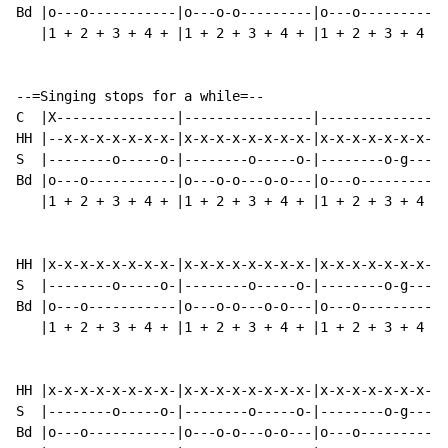
Bd |o---o-----------|o---o-o---------|o---o-----------
   |1 + 2 + 3 + 4 + |1 + 2 + 3 + 4 + |1 + 2 + 3 + 4 + 
--=Singing stops for a while=--

C  |X---------------|----------------|----------------
HH |--x-x-x-x-x-x-x-|x-x-x-x-x-x-x-x-|x-x-x-x-x-x-x-x-
S  |--------o-----o-|--------o-----o-|--------o-g---o-
Bd |o---o-----------|o---o-o---o-o---|o---o-----------
   |1 + 2 + 3 + 4 + |1 + 2 + 3 + 4 + |1 + 2 + 3 + 4 + 
HH |x-x-x-x-x-x-x-x-|x-x-x-x-x-x-x-x-|x-x-x-x-x-x-x-x-
S  |--------o-----o-|--------o-----o-|--------o-g---o-
Bd |o---o-----------|o---o-o---o-o---|o---o-----------
   |1 + 2 + 3 + 4 + |1 + 2 + 3 + 4 + |1 + 2 + 3 + 4 + 
HH |x-x-x-x-x-x-x-x-|x-x-x-x-x-x-x-x-|x-x-x-x-x-x-x-x-
S  |--------o-----o-|--------o-----o-|--------o-g---o-
Bd |o---o-----------|o---o-o---o-o---|o---o-----------