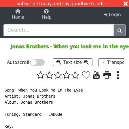
Subscribe today and say goodbye to ads!
1-9
A
B
C
D
E
F
G
H
I
J
K
Login
Home
Help
Jonas Brothers
-
When you look me in the ey
Autoscroll
Text size
Transpos
Song: When You Look Me In The Eyes

Artist: Jonas Brothers

Album: Jonas Brothers

Tuning: Standard - EADGBe

Key:
