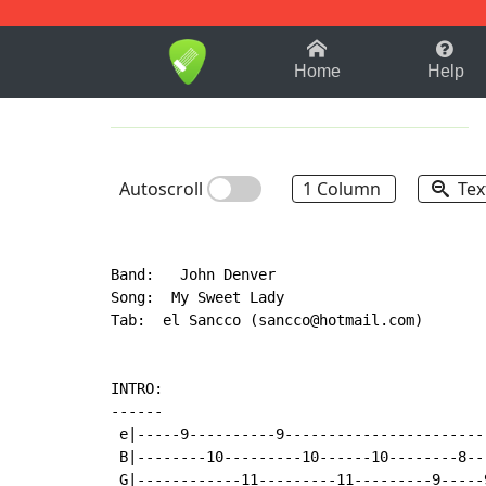
1-9
A
B
C
D
E
F
Home
Help
Autoscroll
1 Column
Tex
Band:   John Denver

Song:  My Sweet Lady

Tab:  el Sancco (sancco@hotmail.com)

INTRO:

------

 e|-----9----------9-----------------------
 B|--------10---------10------10--------8--
 G|------------11---------11---------9-----