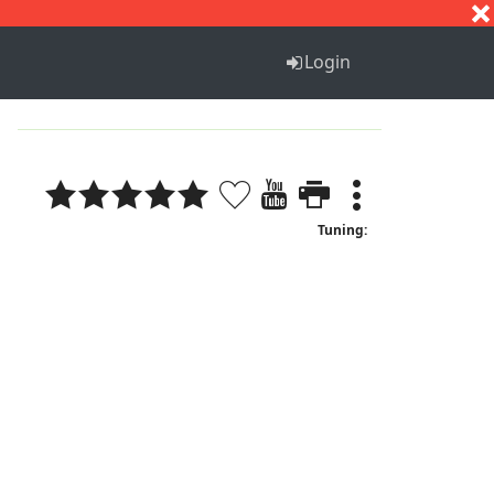
S
T
U
V
W
X
Y
Z
Login
Tuning: