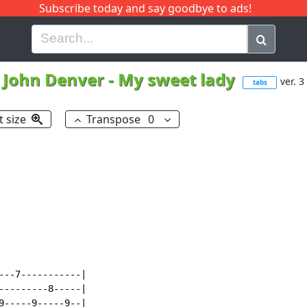
Subscribe today and say goodbye to ads!
G
H
I
J
K
L
M
N
O
P
Q
R
John Denver
-
My sweet lady
ver. 3
tabs
t size
Transpose
0
---7-----------|

---------8-----|

9-----9-----9--|
