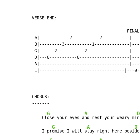
VERSE END:

----------

                                      FINAL 
 e|------------2-----------2-----------|---2
 B|---------3-----------1--------------|---3
 G|------2-----------2-----------------|---2
 D|---0-----------0--------------------|---0
 A|------------------------------------|---0
 E|----------------------------------|---0--
CHORUS:

G
A
D
    Cl
ose your eyes a
nd rest your weary mi
n
G
A
D
    I pr
omise I will s
tay right here besi
de