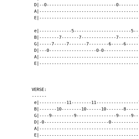
 D|--0----------------------------0--------
 A|----------------------------------------
 E|----------------------------------------
 e|-------------5-----------------------5---
 B|--------7-------7--------------7--------7
 G|-----7-----7-------7--------6-----6------
 D|---0-------------------0-0---------------
 A|-----------------------------------------
 E|-----------------------------------------
VERSE:

------

 e|-----------11--------11-----------------7
 B|-------10--------10------10-------8------
 G|----9---------9----------------9-----9---
 D|-0--------------------------0------------
 A|-----------------------------------------
 E|-----------------------------------------