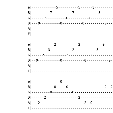
 e|------------5----------5------3----------
 B|---------7----------7------------3-------
 G|------7----------6----------4----------3-
 D|---0----------0----------0----------0----
 A|-----------------------------------------
 E|-----------------------------------------
 e|-----------2-----------2-----------0-----
 B|--------3-----------2-----------3--------
 G|-----2-----------2-----------2-----------
 D|--0-----------0-----------0-----------0--
 A|-----------------------------------------
 E|-----------------------------------------
 e|--------------0--------------------------
 B|-----------0-----0------------------2--2-
 G|---------0----------0-----------2--------
 D|------2----------------2-----------------
 A|---2----------------------2--0-----------
 E|-----------------------------------------