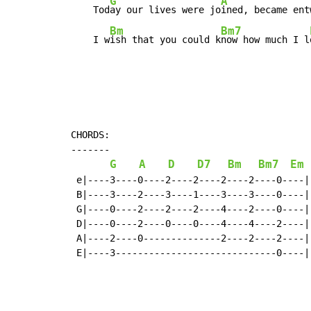
G
A
    Tod
ay our lives were jo
ined, became ent
Bm
Bm7
    I w
ish that you could k
now how much I l
CHORDS:

-------

G
A
D
D7
Bm
Bm7
Em
 e|----3----0----2----2----2----2----0----|

 B|----3----2----3----1----3----3----0----|

 G|----0----2----2----2----4----2----0----|

 D|----0----2----0----0----4----4----2----|

 A|----2----0--------------2----2----2----|

 E|----3-----------------------------0----|
