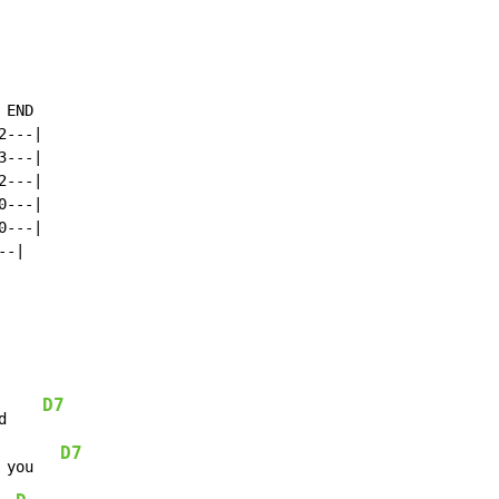
END

---|

---|

---|

---|

---|

-|

D7
d    
D7
 you   