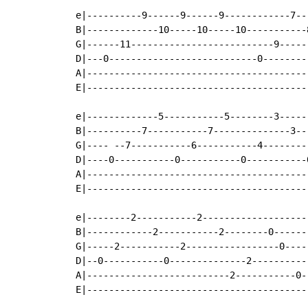
 e|----------9------9------9------------7--
 B|-------------10-----10-----10-----------
 G|------11--------------------------9-----
 D|---0---------------------------0--------
 A|----------------------------------------
 E|----------------------------------------
 e|-------------5-----------5--------3-----
 B|----------7-----------7--------------3--
 G|---- --7-----------6-----------4--------
 D|----0-----------0-----------0-----------
 A|----------------------------------------
 E|----------------------------------------
 e|--------2-----------2--------------------
 B|------------2-----------2--------0-------
 G|-----2-----------2-----------------0-----
 D|--0-----------0--------------2-----------
 A|--------------------------2-----------0--
 E|-----------------------------------------