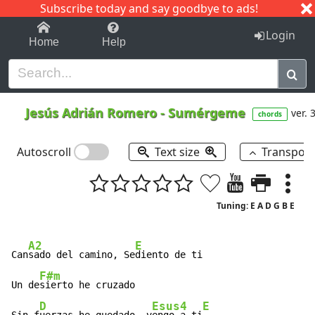
Subscribe today and say goodbye to ads!
1-9
A
B
C
D
E
F
G
H
I
J
K
Login
Home
Help
Jesús Adrián Romero
-
Sumérgeme
ver. 
chords
Autoscroll
Text size
Transpos
Tuning: E A D G B E
A2
E
Can
sado del camino, Se
diento de ti

F#m
Un de
sierto he cruzado

D
Esus4
E