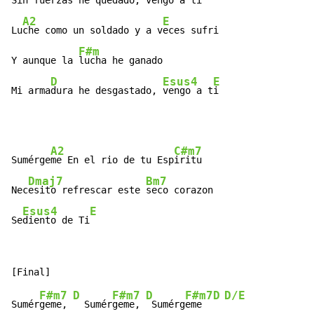
Sin f
uerzas he quedado, v
engo a ti
A2
E
Lu
che como un soldado y a v
eces sufri

F#m
Y aunque la 
lucha he ganado

D
Esus4
E
Mi arma
dura he desgastado, 
vengo a t
i
A2
C#m7
Sumérge
me En el rio de tu Esp
iritu

Dmaj7
Bm7
Nec
esito refrescar este 
seco corazon

Esus4
E
Se
diento de Ti
F#m7
D
F#m7
D
F#m7
D
D/E
Sumér
geme, 
  Sumér
geme, 
 Sumérg
eme  