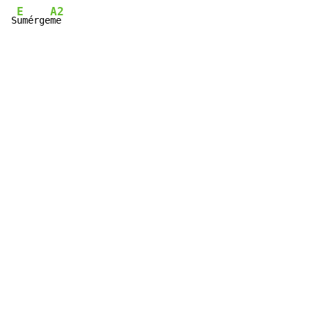
E
A2
S
umérge
me