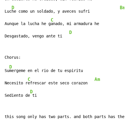
D
Bm
Luc
he como un soldado, y aveces sufri             
C
Aunque la lucha he g
anado, mi armadura he             
D
Desgastado, vengo ante ti   
D
B
Su
mergeme en el rio de tu espiritu                  
C
Am
Necesito r
efrescar este seco corazon   
D
Sediento de
 ti
this song only has two parts. and both parts has the s