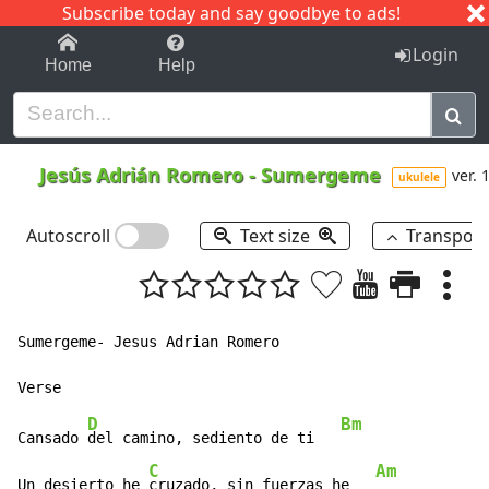
Subscribe today and say goodbye to ads!
1-9
A
B
C
D
E
F
G
H
I
J
K
Login
Home
Help
Jesús Adrián Romero
-
Sumergeme
ver. 
ukulele
Autoscroll
Text size
Transpos
Sumergeme- Jesus Adrian Romero

D
Bm
Cansado 
del camino, sediento de ti   
C
Am
Un desierto he 
cruzado, sin fuerzas he   