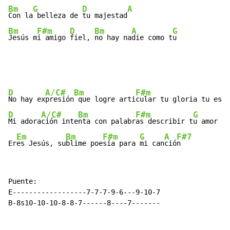
Bm
G
D
A
Con la
 belleza de 
tu majestad
Bm
F#m
D
Bm
A
G
Jesús m
i amigo 
fiel, 
no hay na
die como t
u
D
A/C#
Bm
F#m
No hay ex
presión
 que logre arti
cular tu gloria tu espl
D
A/C#
Bm
F#m
G
Mi adora
ción inte
nta con palabr
as describir t
u amor

Em
Bm
F#m
G
A
F#7
Er
es Jesús, su
blime poe
sía para 
mi can
ció
n
Puente:

E------------------7-7-7-9-6---9-10-7

B-8s10-10-10-8-8-7------8----7-------
