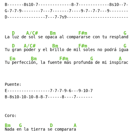
B-------8s10-7--------------8-7-------------8s10--7---
G-7-7-9--------7---7-------7----9-7--7-7---9--------7-
D----------------7---7-7s9----------------------------
D
A/C#
Bm
F#m
G
La 
luz de
 sol se op
aca al compa
rarse con tu respla
ndor

D
A/C#
Bm
F#m
G
Tu 
gran 
poder y el b
rillo de mi
l soles no podrá ig
uala
Em
Bm
F#m
G
A
Tu
 perfecci
ón, la fuent
e más profund
a de mi insp
iració
Puente:

E------------------7-7-7-9-6---9-10-7

B-8s10-10-10-8-8-7------8----7-------

Bm
G
D
A
Nada e
n la tierra s
e comparar