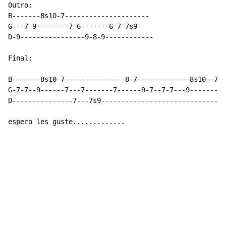
Outro:

B-------8s10-7---------------------

G---7-9--------7-6-------6-7-7s9-

D-9----------------9-8-9------------

Final:

B-------8s10-7---------------8-7-------------8s10--7--
G-7-7--9------7---7-------7------9-7--7-7---9-------7-
D---------------7---7s9-------------------------------
espero les guste.............