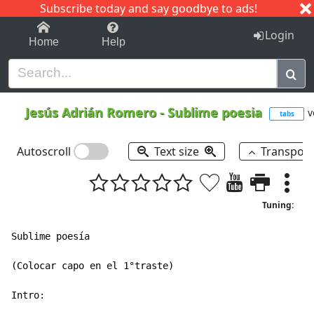
Subscribe today and say goodbye to ads!
1-9
A
B
C
D
E
F
G
H
I
J
K
Login
Home
Help
Jesús Adrián Romero
-
Sublime poesia
v
tabs
Autoscroll
Text size
Transpos
Tuning:
Sublime poesía

(Colocar capo en el 1°traste)

Intro:
