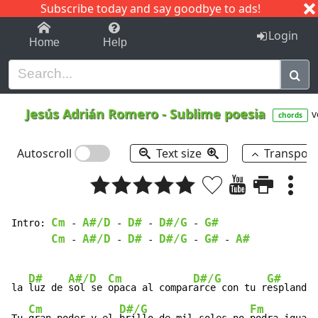
Subscribe today and say goodbye to ads!
1-9
A
B
C
D
E
F
G
H
I
J
K
Login
Home
Help
Jesús Adrián Romero
-
Sublime poesia
v
chords
Autoscroll
Text size
Transpos
Cm
A#/D
D#
D#/G
G#
Intro: 
-
-
-
-
Cm
A#/D
D#
D#/G
G#
A#
-
-
-
-
-
D#
A#/D
Cm
D#/G
G#
la 
luz de 
sol se 
opaca al compar
arce con tu r
esplandor
Cm
D#/G
Fm