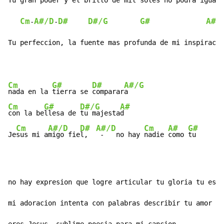
Tu 
gran poder y el 
brillo de mil soles no 
podra iguala
Cm
A#/D
D#
D#/G
G#
A#
-
-
Tu perfeccion, la fuente mas profunda de mi inspiracio
Cm
G#
D#
A#/G
nada en la 
tierra se 
comparar
Cm
G#
D#/G
A#
con la be
llesa de 
tu majesta
d

Cm
A#/D
D#
A#/D
Cm
A#
G#
Je
sus mi a
migo fie
l,  
 -   no hay 
nadie 
como 
tu      
no hay expresion que logre articular tu gloria tu espl
mi adoracion intenta con palabras describir tu amor
