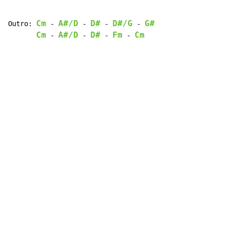
Cm
A#/D
D#
D#/G
G#
Outro: 
-
-
-
-
Cm
A#/D
D#
Fm
Cm
-
-
-
-