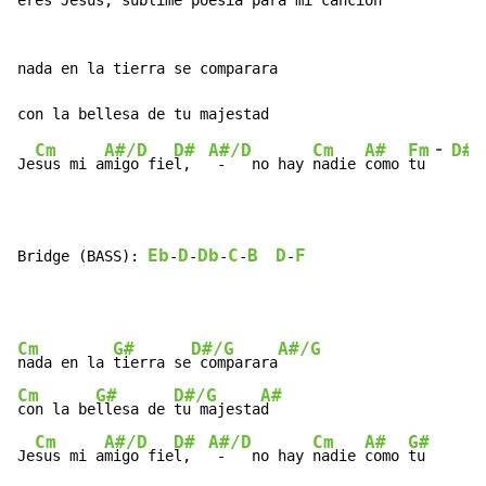
eres Jesus, sublime poesia para mi cancion

nada en la tierra se comparara

-
Cm
A#/D
D#
A#/D
Cm
A#
Fm
D#/
Je
sus mi a
migo fie
l,  
 -   no hay 
nadie 
como 
tu 
Eb
D
Db
C
B
D
F
Bridge (BASS): 
-
-
-
-
-
Cm
G#
D#/G
A#/G
nada en la 
tierra se
 comparara
Cm
G#
D#/G
A#
con la be
llesa de 
tu majesta
d

Cm
A#/D
D#
A#/D
Cm
A#
G#
Je
sus mi a
migo fie
l,  
 -   no hay 
nadie 
como 
tu      