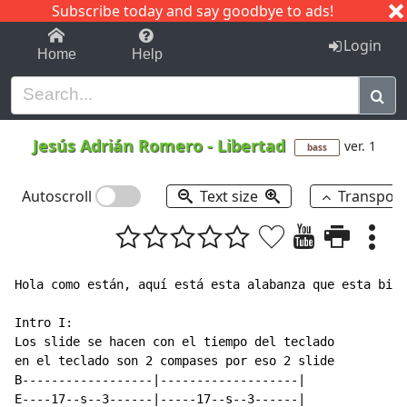
Subscribe today and say goodbye to ads!
1-9
A
B
C
D
E
F
G
H
I
J
K
Login
Home
Help
Jesús Adrián Romero
-
Libertad
ver. 1
bass
Autoscroll
Text size
Transpos
Hola como están, aquí está esta alabanza que esta bien
Intro I:

Los slide se hacen con el tiempo del teclado

en el teclado son 2 compases por eso 2 slide

B------------------|-------------------|

E----17--s--3------|-----17--s--3------|
