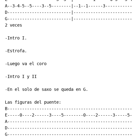
A--3-4-5--5----3--5--------|--1--1------3-------------
D--------------------------|--------------------------
G--------------------------|--------------------------
2 veces

-Intro I.

-Estrofa.

-Luego va el coro

-Intro I y II

-En el solo de saxo se queda en G.

Las figuras del puente:

B-----------------------------------------------------
E-----0----2------3----5--------0----2------3-----5---
A-----------------------------------------------------
D-----------------------------------------------------
G-----------------------------------------------------