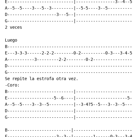
E---------------------------|----------------3--4--5--
A--5--5----3---5--3---------|--5-5----3--5------------
D--------------------3---5--|-------------------------
G---------------------------|-------------------------
2 veces

Luego

B-----------------------------------------------------
E---3-3-3------2-2-2--------0-2----------0-3---3-4-5--
A-----------3---------2-2--------0-2------------------
D-----------------------------------------------------
G-----------------------------------------------------
Se repite la estrofa otra vez.

-Coro:

B---------------------------|-------------------------
E-------------------5--6----|---------------------5--6
A--5--5----3--3--5----------|--3-4?5--5---3--3--5-----
D---------------------------|-------------------------
G---------------------------|-------------------------
B--------------------------|--------------------------
E--------------------3--3--|--------1------0-3---3-4-5