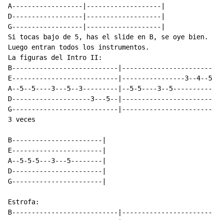
A------------------|-------------------|

D------------------|-------------------|

G------------------|-------------------|

Si tocas bajo de 5, has el slide en B, se oye bien.

Luego entran todos los instrumentos.

La figuras del Intro II:

B---------------------------|-------------------------
E---------------------------|----------------3--4--5--
A--5--5----3---5--3---------|--5-5----3--5------------
D--------------------3---5--|-------------------------
G---------------------------|-------------------------
3 veces

B-----------------------|

E-----------------------|

A--5-5-5---3---5--------|

D-----------------------|

G-----------------------|

Estrofa:

B---------------------------|-------------------------