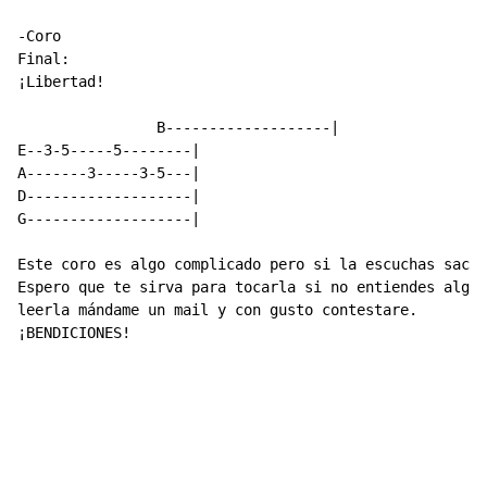
-Coro

Final:

¡Libertad!

		B-------------------|

E--3-5-----5--------|

A-------3-----3-5---|

D-------------------|

G-------------------|

Este coro es algo complicado pero si la escuchas sacar
Espero que te sirva para tocarla si no entiendes algo 
leerla mándame un mail y con gusto contestare.

¡BENDICIONES!