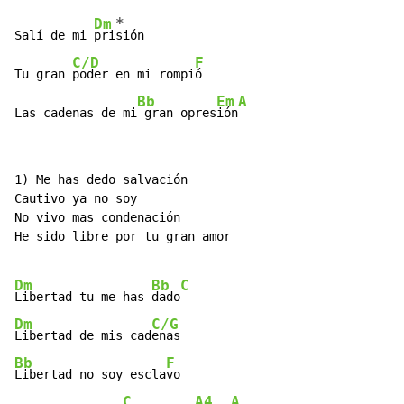
*
Dm
Salí de mi 
pri
sión

C/D
F
Tu gran 
poder en mi rompi
ó

Bb
Em
A
Las cadenas de mi
 gran opres
ión
1) Me has dedo salvación

Cautivo ya no soy

No vivo mas condenación

He sido libre por tu gran amor

Dm
Bb
C
Libertad tu me has 
dado
Dm
C/G
Libertad de mis cad
Bb
F
Libertad no soy escla
vo

C
A4
A