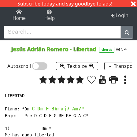
Subscribe today and say goodbye to ads!
1-9
A
B
C
D
E
F
G
H
I
J
K
Login
Home
Help
Jesús Adrián Romero
-
Libertad
ver. 4
chords
Autoscroll
Text size
Transpos
LIBERTAD

C
Dm
F
Bbmaj7
Am7*
Piano: *Dm 
Bajo:   *re D C D F G RE RE G A C*

1)             Dm 
*