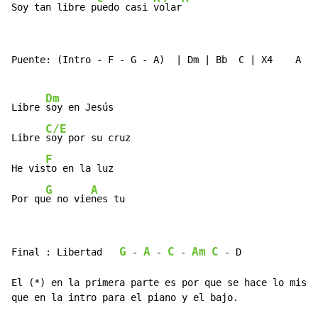
Soy tan libre p
uedo casi 
volar
Puente: (Intro - F - G - A)  | Dm | Bb  C | X4    A

Dm
Libre 
soy en Jesús

C/E
Libre 
soy por su cruz

F
He vis
to en la luz

G
A
Por qu
e no vie
nes tu
G
A
C
Am
C
Final : Libertad   
-
-
-
-
 D

El (*) en la primera parte es por que se hace lo mismo

que en la intro para el piano y el bajo.