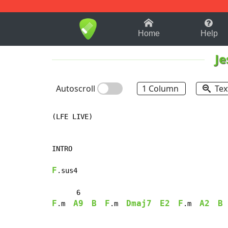
1-9
A
B
C
D
E
F
Home
Help
J
Autoscroll
1 Column
Tex
(LFE LIVE)

INTRO

F
.sus4

F
A9
B
F
Dmaj7
E2
F
A2
B
.m  
.m  
.m  