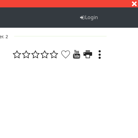
S
T
U
V
W
X
Y
Z
Login
er. 2