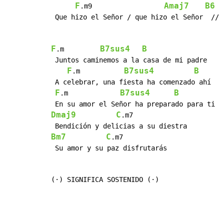
F
Amaj7
B6
.m9                  
 Que hizo el Señor / que hizo el Señor  //

F
B7sus4
B
.m         
 Juntos caminemos a la casa de mi padre

F
B7sus4
B
.m           
 A celebrar, una fiesta ha comenzado ahí

F
B7sus4
B
.m             
Dmaj9
C
.m7

Bm7
C
.m7

 Su amor y su paz disfrutarás

(·) SIGNIFICA SOSTENIDO (·)