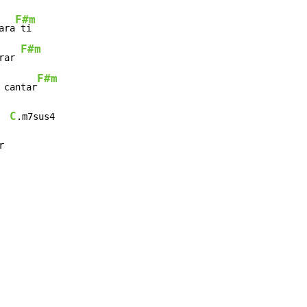
F#m
ara
 ti

F#m
rar 
F#m
 cantar
C
.m7sus4

r