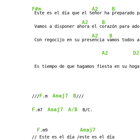
F#m
A2
B
 Este es el día que el S
eñor ha 
preparado p
A2
B
 Vamos a disponer ah
ora el c
orazón para ado
A2
B
 Con regocijo en su pres
encia v
amos todos a
A2
D2
 Es tiempo de que hagamos fiesta en su hoga
F
Amaj7
B
///
.m  
///

F
Amaj7
A/B
.m7  
  B/C.

F
Amaj7
.m9             
// Este es el día /este es el día
