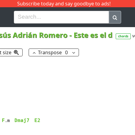
Subscribe today and say goodbye to ads!
G
H
I
J
K
L
M
N
O
P
Q
R
esús Adrián Romero
-
Este es el d
v
chords
t size
Transpose
0
F
Dmaj7
E2
.m  