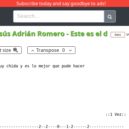
Subscribe today and say goodbye to ads!
G
H
I
J
K
L
M
N
O
P
Q
R
esús Adrián Romero
-
Este es el d
v
bass
t size
Transpose
0
uy chida y es lo mejor que pude hacer 

                                              ::1 Vez::

-----------------2--2----0---1-2------2---------------
