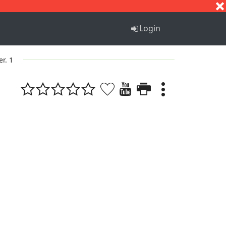
S
T
U
V
W
X
Y
Z
Login
er. 1