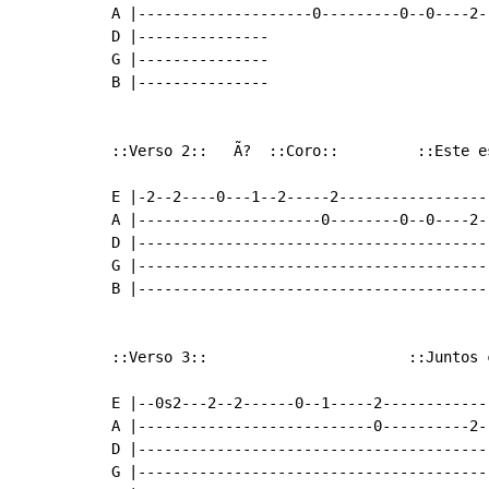
A |--------------------0---------0--0----2-
D |---------------

G |---------------

B |---------------

::Verso 2::   Ã?  ::Coro::         ::Este es
E |-2--2----0---1--2-----2-----------------
A |---------------------0--------0--0----2-
D |----------------------------------------
G |----------------------------------------
B |----------------------------------------
::Verso 3::                       ::Juntos 
E |--0s2---2--2------0--1-----2-------------
A |---------------------------0----------2--
D |-----------------------------------------
G |-----------------------------------------