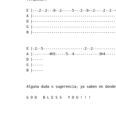
E |---2--2---0--2-----5---2--0--2----2--2--
A |----------------------------------------
D |----------------------------------------
G |----------------------------------------
B |----------------------------------------
E |-2--5--------------------2--2-----------
A |--------4h5-----5--4------------3h4-----
D |-----

G |-----

B |-----

Alguna duda o sugerencia; ya saben en donde 
G O D   B L E S S   Y O U ! ! !