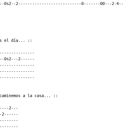
--0s2--2---------------------------0-------00---2-4--

 el día... ::

---------------

--0s2---2------

---------------

---------------

---------------

caminemos a la casa... ::

---2---

2------

-------

-------
