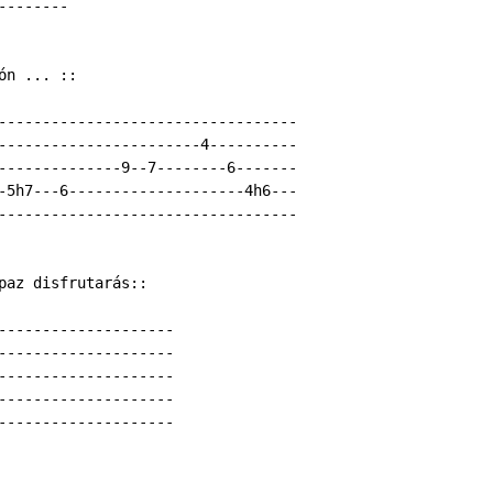
-------

n ... ::

----------------------------------

-----------------------4----------

--------------9--7--------6-------

-5h7---6--------------------4h6---

----------------------------------

paz disfrutarás::

--------------------

--------------------

--------------------

--------------------

--------------------
