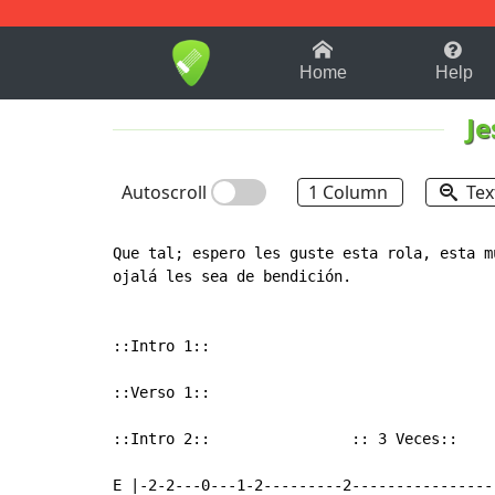
1-9
A
B
C
D
E
F
Home
Help
J
Autoscroll
1 Column
Tex
Que tal; espero les guste esta rola, esta m
ojalá les sea de bendición.

::Intro 1::

::Verso 1::

::Intro 2::                :: 3 Veces::    
E |-2-2---0---1-2---------2----------------