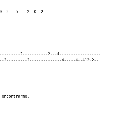
0--2---5----2--0--2----

-----------------------

-----------------------

-----------------------

-----------------------

---------2-----------2---4------------------

--2---------2--------------4-----4--412s2--

encontrarme.
