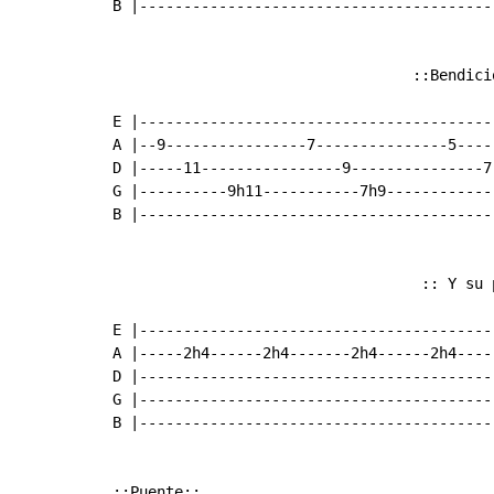
B |-----------------------------------------
                                  ::Bendició
E |----------------------------------------
A |--9----------------7---------------5----
D |-----11----------------9---------------7
G |----------9h11-----------7h9------------
B |----------------------------------------
                                   :: Y su 
E |----------------------------------------
A |-----2h4------2h4-------2h4------2h4----
D |----------------------------------------
G |----------------------------------------
B |----------------------------------------
::Puente::                               
