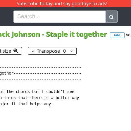
Subscribe today and say goodbye to ads!
G
H
I
J
K
L
M
N
O
P
Q
R
ack Johnson
-
Staple it together
ver
tabs
t size
Transpose
0
-----------------------------------

gether-----------------------------

-----------------------------------

ut the chords but I couldn't see

u think that there is a better way

ajor if that helps any.
