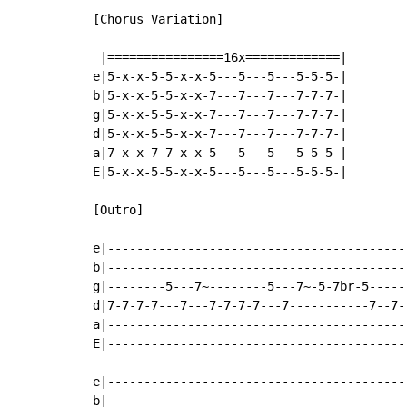
[Chorus Variation]

 |================16x=============|

e|5-x-x-5-5-x-x-5---5---5---5-5-5-|

b|5-x-x-5-5-x-x-7---7---7---7-7-7-|

g|5-x-x-5-5-x-x-7---7---7---7-7-7-|

d|5-x-x-5-5-x-x-7---7---7---7-7-7-|

a|7-x-x-7-7-x-x-5---5---5---5-5-5-|

E|5-x-x-5-5-x-x-5---5---5---5-5-5-|

[Outro]

e|-----------------------------------------
b|-----------------------------------------
g|--------5---7~--------5---7~-5-7br-5-----
d|7-7-7-7---7---7-7-7-7---7-----------7--7-
a|-----------------------------------------
E|-----------------------------------------
e|-----------------------------------------
b|-----------------------------------------