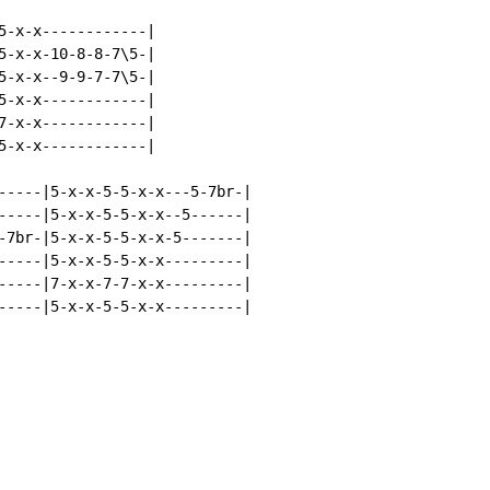
5-x-x------------|

5-x-x-10-8-8-7\5-|

5-x-x--9-9-7-7\5-|

5-x-x------------|

7-x-x------------|

5-x-x------------|

-----|5-x-x-5-5-x-x---5-7br-|

-----|5-x-x-5-5-x-x--5------|

-7br-|5-x-x-5-5-x-x-5-------|

-----|5-x-x-5-5-x-x---------|

-----|7-x-x-7-7-x-x---------|

-----|5-x-x-5-5-x-x---------|
