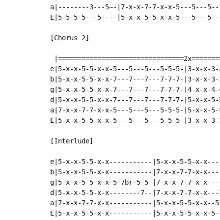
a|--------3---5~-|7-x-x-7-7-x-x-5---5---5---
E|5-5-5-5---5----|5-x-x-5-5-x-x-5---5---5---
[Chorus 2]

 |================================2x=======
e|5-x-x-5-5-x-x-5---5---5---5-5-5-|3-x-x-3-
b|5-x-x-5-5-x-x-7---7---7---7-7-7-|3-x-x-3-
g|5-x-x-5-5-x-x-7---7---7---7-7-7-|4-x-x-4-
d|5-x-x-5-5-x-x-7---7---7---7-7-7-|5-x-x-5-
a|7-x-x-7-7-x-x-5---5---5---5-5-5-|5-x-x-5-
E|5-x-x-5-5-x-x-5---5---5---5-5-5-|3-x-x-3-
[Interlude]

e|5-x-x-5-5-x-x-----------|5-x-x-5-5-x-x----
b|5-x-x-5-5-x-x-----------|7-x-x-7-7-x-x----
g|5-x-x-5-5-x-x-5-7br-5-5-|7-x-x-7-7-x-x----
d|5-x-x-5-5-x-x--------7--|7-x-x-7-7-x-x---7
a|7-x-x-7-7-x-x-----------|5-x-x-5-5-x-x--5-
E|5-x-x-5-5-x-x-----------|5-x-x-5-5-x-x-5--