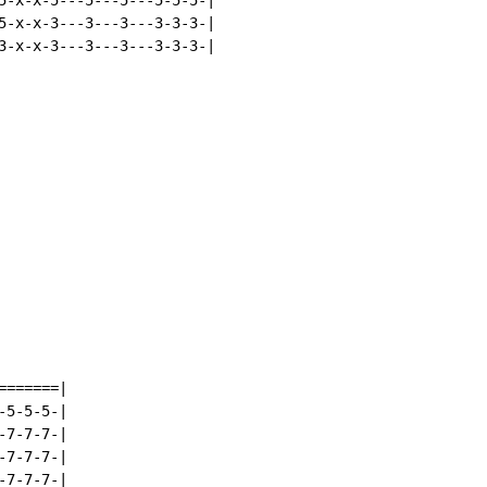
5-x-x-5---5---5---5-5-5-|

5-x-x-3---3---3---3-3-3-|

3-x-x-3---3---3---3-3-3-|

======|

5-5-5-|

7-7-7-|

7-7-7-|

7-7-7-|
