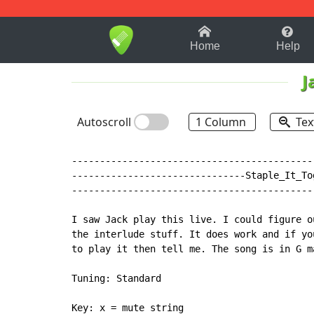
1-9
A
B
C
D
E
F
Home
Help
J
Autoscroll
1 Column
Tex
-------------------------------------------
-------------------------------Staple_It_To
-------------------------------------------
I saw Jack play this live. I could figure o
the interlude stuff. It does work and if yo
to play it then tell me. The song is in G m
Tuning: Standard

Key: x = mute string
