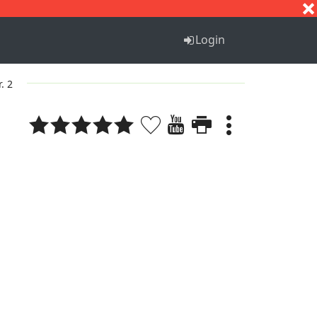
S
T
U
V
W
X
Y
Z
Login
. 2