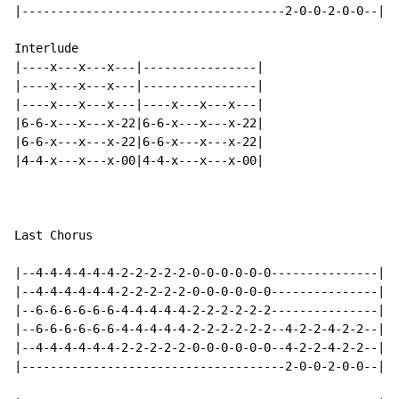
|-------------------------------------2-0-0-2-0-0--|

Interlude

|----x---x---x---|----------------|

|----x---x---x---|----------------|

|----x---x---x---|----x---x---x---|

|6-6-x---x---x-22|6-6-x---x---x-22|

|6-6-x---x---x-22|6-6-x---x---x-22|

|4-4-x---x---x-00|4-4-x---x---x-00|

Last Chorus

|--4-4-4-4-4-4-2-2-2-2-2-0-0-0-0-0-0---------------|

|--4-4-4-4-4-4-2-2-2-2-2-0-0-0-0-0-0---------------|

|--6-6-6-6-6-6-4-4-4-4-4-2-2-2-2-2-2---------------|

|--6-6-6-6-6-6-4-4-4-4-4-2-2-2-2-2-2--4-2-2-4-2-2--|

|--4-4-4-4-4-4-2-2-2-2-2-0-0-0-0-0-0--4-2-2-4-2-2--|

|-------------------------------------2-0-0-2-0-0--|
