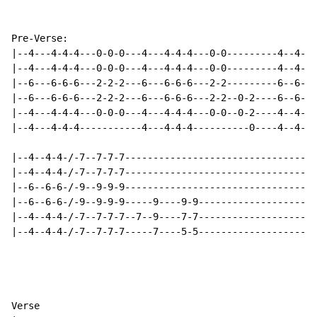
Pre-Verse:

|--4---4-4-4---0-0-0---4---4-4-4---0-0---------4--4-4-
|--4---4-4-4---0-0-0---4---4-4-4---0-0---------4--4-4-
|--6---6-6-6---2-2-2---6---6-6-6---2-2---------6--6-6-
|--6---6-6-6---2-2-2---6---6-6-6---2-2--0-2----6--6-6-
|--4---4-4-4---0-0-0---4---4-4-4---0-0--0-2----4--4-4-
|--4---4-4-4-----------4---4-4-4----------0----4--4-4-
|--4--4-4-/-7--7-7-7----------------------------------
|--4--4-4-/-7--7-7-7----------------------------------
|--6--6-6-/-9--9-9-9----------------------------------
|--6--6-6-/-9--9-9-9-----9----9-9---------------------
|--4--4-4-/-7--7-7-7--7--9----7-7---------------------
|--4--4-4-/-7--7-7-7-----7----5-5---------------------
Verse
