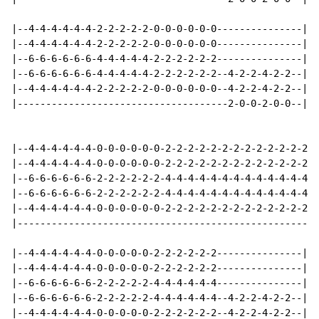
|--4-4-4-4-4-4-2-2-2-2-2-0-0-0-0-0-0---------------|

|--4-4-4-4-4-4-2-2-2-2-2-0-0-0-0-0-0---------------|

|--6-6-6-6-6-6-4-4-4-4-4-2-2-2-2-2-2---------------|

|--6-6-6-6-6-6-4-4-4-4-4-2-2-2-2-2-2--4-2-2-4-2-2--|

|--4-4-4-4-4-4-2-2-2-2-2-0-0-0-0-0-0--4-2-2-4-2-2--|

|-------------------------------------2-0-0-2-0-0--|

|--4-4-4-4-4-4-0-0-0-0-0-0-2-2-2-2-2-2-2-2-2-2-2-2-2--
|--4-4-4-4-4-4-0-0-0-0-0-0-2-2-2-2-2-2-2-2-2-2-2-2-2--
|--6-6-6-6-6-6-2-2-2-2-2-2-4-4-4-4-4-4-4-4-4-4-4-4-4--
|--6-6-6-6-6-6-2-2-2-2-2-2-4-4-4-4-4-4-4-4-4-4-4-4-4--
|--4-4-4-4-4-4-0-0-0-0-0-0-2-2-2-2-2-2-2-2-2-2-2-2-2--
|-----------------------------------------------------
|--4-4-4-4-4-4-0-0-0-0-0-2-2-2-2-2-2---------------|

|--4-4-4-4-4-4-0-0-0-0-0-2-2-2-2-2-2---------------|

|--6-6-6-6-6-6-2-2-2-2-2-4-4-4-4-4-4---------------|

|--6-6-6-6-6-6-2-2-2-2-2-4-4-4-4-4-4--4-2-2-4-2-2--|

|--4-4-4-4-4-4-0-0-0-0-0-2-2-2-2-2-2--4-2-2-4-2-2--|
