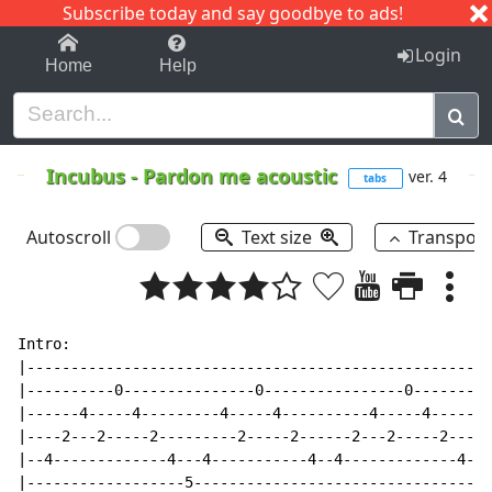
Subscribe today and say goodbye to ads!
1-9
A
B
C
D
E
F
G
H
I
J
K
Login
Home
Help
Incubus
-
Pardon me acoustic
ver. 4
tabs
Autoscroll
Text size
Transpos
Intro:

|-----------------------------------------------------
|----------0---------------0----------------0---------
|------4-----4---------4-----4----------4-----4-------
|----2---2-----2---------2-----2------2---2-----2-----
|--4-------------4---4-----------4--4-------------4---
|------------------5--------------------------------5-