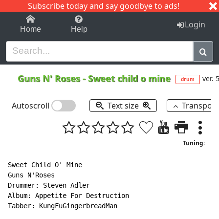
Subscribe today and say goodbye to ads!
1-9
A
B
C
D
E
F
G
H
I
J
K
Login
Home
Help
Guns N' Roses
-
Sweet child o mine
ver. 
drum
Autoscroll
Text size
Transpos
Tuning:
Sweet Child O' Mine

Guns N'Roses

Drummer: Steven Adler

Album: Appetite For Destruction

Tabber: KungFuGingerbreadMan
