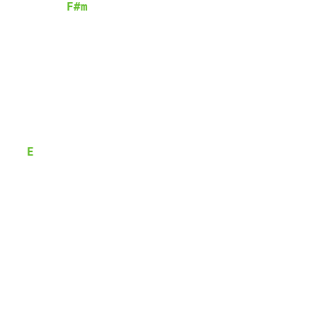
F#m
            
E
     