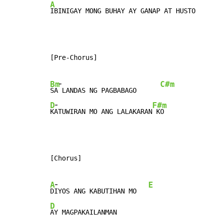
A
IBINIGAY MONG BUHAY AY GANAP AT HUSTO      
[Pre-Chorus]

-
Bm
C#m
SA
 LANDAS NG PAGBABAGO      
-
D
F#m
K
ATUWIRAN MO ANG LALAKARAN
 KO              
[Chorus]

-
A
E
D
IYOS ANG KABUTIHAN MO   
D