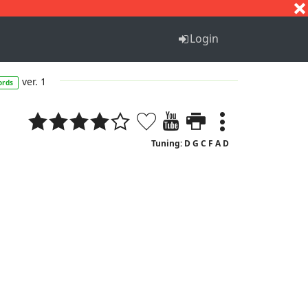
S
T
U
V
W
X
Y
Z
Login
ver. 1
ords
Tuning: D G C F A D