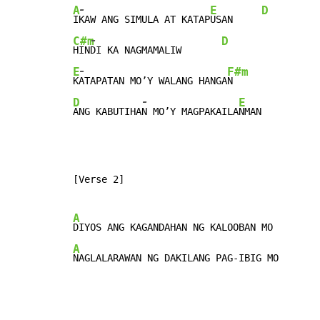
-
A
E
D
I
KAW ANG SIMULA AT KATAP
USAN     
-
C#m
D
HIN
DI KA NAGMAMALIW       
-
E
F#m
K
ATAPATAN MO’Y WALANG HANGA
-
D
E
ANG KABUTIHA
N MO’Y MAGPAKAILA
NMAN          
[Verse 2]

A
DIYOS ANG KAGANDAHAN NG KALOOBAN MO        
A
NAGLALARAWAN NG DAKILANG PAG-IBIG MO       