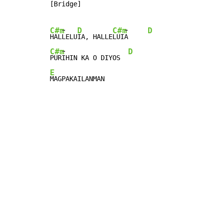
[Bridge]

-
-
C#m
D
C#m
D
HAL
LELU
IA, HALLE
LUI
A     
-
C#m
D
PUR
IHIN KA O DIYOS  
E
MAGPAKAILANMAN