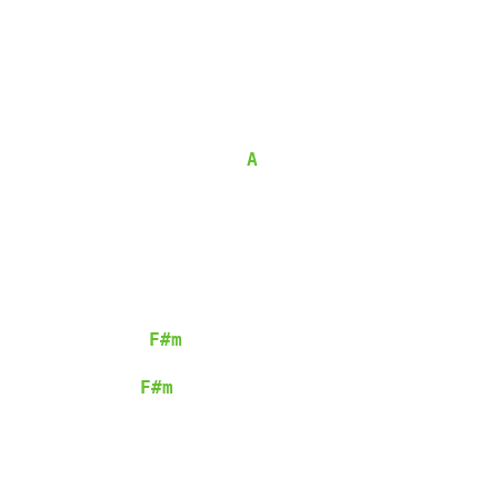
A
                            
F#m
                 
F#m
                