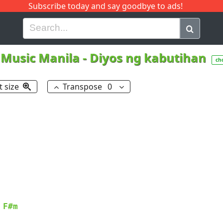
Subscribe today and say goodbye to ads!
G
H
I
J
K
L
M
N
O
P
Q
R
 Music Manila
-
Diyos ng kabutihan
ch
t size
Transpose
0
F#m
 