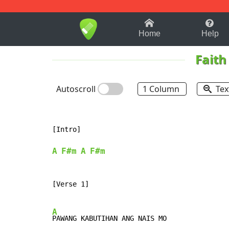
1-9
A
B
C
D
E
F
Home
Help
Faith
Autoscroll
1 Column
Tex
[Intro]

A
F#m
A
F#m
[Verse 1]

A
PAWANG KABUTIHAN ANG NAIS MO               