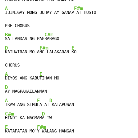
A
F#m
IBINIGAY MONG BUHAY AY GANAP
 AT HUSTO

Bm
C#m
SA LANDAS NG PAG
D
F#m
E
KATUWIRAN MO A
NG LALAKARAN 
KO

A
E
DIYOS ANG KABU
D
A
E
D
IKAW ANG SIMU
LA AT
C#m
D
HINDI KA NAGMAM
E
F#m
KATAPATAN MO’