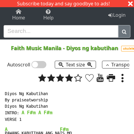
Subscribe today and say goodbye to ads!
1-9
A
B
C
D
E
F
G
H
I
J
K
Login
Home
Help
Faith Music Manila
-
Diyos ng kabutihan
ukulel
Autoscroll
Text size
Transpos
Diyos Ng Kabutihan

By praiseatworship

Diyos Ng Kabutihan

A
F#m
A
F#m
INTRO: 
A
F#m
PAWANG KABUTIHAN ANG NA