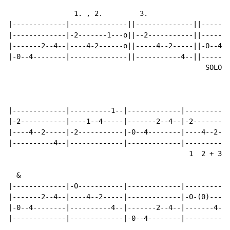
                1. , 2.         3.

|-------------|--------------||--------------||-------
|-------------|-2-------1---o||--2-----------||-------
|-------2--4--|----4-2------o||-----4--2-----||-0--4--
|-0--4--------|--------------||-----------4--||-------
                                                SOLO

                                                      
|-------------|----------1--|-------------|-----------
|-2-----------|----1--4-----|-------2--4--|-2---------
|----4--2-----|-2-----------|-0--4--------|----4--2--4
|----------4--|-------------|-------------|-----------
                                            1  2 + 3 +

  &

|-------------|-0-----------|-------------|-----------
|-------2--4--|----4--2-----|-------------|-0-(0)-----
|-0--4--------|----------4--|-------2--4--|-------4--2
|-------------|-------------|-0--4--------|-----------