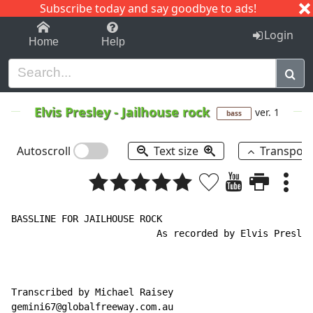
Subscribe today and say goodbye to ads!
1-9
A
B
C
D
E
F
G
H
I
J
K
Login
Home
Help
Elvis Presley
-
Jailhouse rock
ver. 1
bass
Autoscroll
Text size
Transpos
BASSLINE FOR JAILHOUSE ROCK

                          As recorded by Elvis Presley

                                                      
Transcribed by Michael Raisey

gemini67@globalfreeway.com.au
