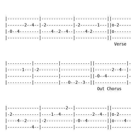
                                                      
|-------------|-------------|-------------||----------
|-------2--4--|-2-----------|-2-------1---||o-2-------
|-0--4--------|----4--2--4--|----4-2------||o---------
|-------------|-------------|-------------||----------
                                             Verse

|----------|----------|------------||-------------|-2-
|------1---|-2--------|------------||-------2--4--|---
|----------|----------|------------||-0--4--------|---
|----------|----------|---0--2--3--||-------------|---
                                      Out Chorus

|-------------|----------2--|-------------||----------
|-2-----------|----1--4-----|-------2--4--||o-2-------
|----4--2-----|-2-----------|-0--4--------||o----4--2-
|----------4--|-------------|-------------||----------
                                                      