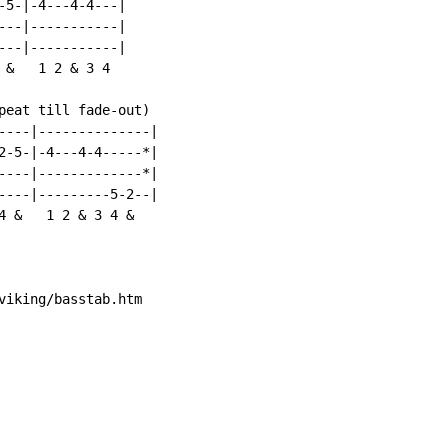
-5-|-4---4-4---|

---|-----------|

---|-----------|

&   1 2 & 3 4

peat till fade-out)

----|--------------|

2-5-|-4---4-4-----*|

----|-------------*|

----|---------5-2--|

4 &   1 2 & 3 4 &

viking/basstab.htm