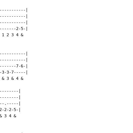
----------|

----------|

----------|

------2-5-|

1 2 3 4 &

----------|

----------|

------7-6-|

3-3-7-----|

& 3 & 4 &

-------|

-------|

-.-----|

-2-2-5-|

 3 4 &
