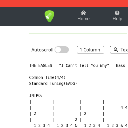
1-9
A
B
C
D
E
F
Home
Help
Autoscroll
1 Column
Tex
THE EAGLES - "I Can't Tell You Why" - Bass T
Common Time(4/4)

Standard Tuning(EADG)

INTRO:

|---------|-----------|---------|-----------
|---------|-----------|---------|-------4-4-
|-2-------|-----------|-2-------|-----------
|---------|---------2-|---------|-----------
  1 2 3 4   1 2 3 4 &   1 2 3 4   1 2 3 & 4 