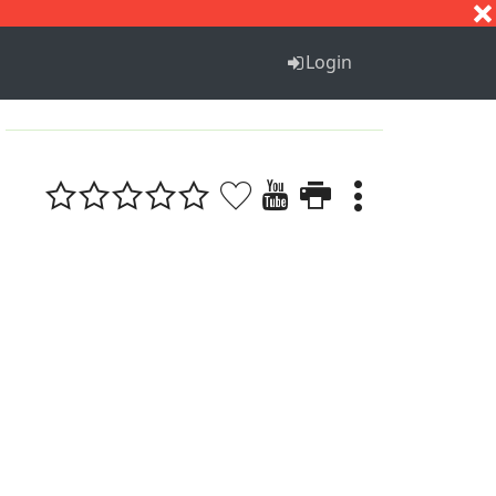
S
T
U
V
W
X
Y
Z
Login