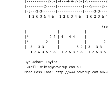
|-----------2-5-|-4---4-4-7-6-|-5---------2
|---------2-----|-------------|---5-----2--
|-3---3-3-------|-------------|-----3-3----
  1 2 & 3 & 4 &   1 2 & 3 4 &   1 & 2 3 & 4 
                                        (re
|----------------|-------------|-----------
|*-----------2-5-|-4---4-4-----|-----------
|*---------2-----|-------------|---------2-
|--3---3-3-------|---------5-2-|-3---3-3---
   1 2 & 3 & 4 &   1 2 & 3 4 &   1 2 & 3 & 
By: Johari Taylor

E-mail: viking@powerup.com.au

More Bass Tabs: http://www.powerup.com.au/~