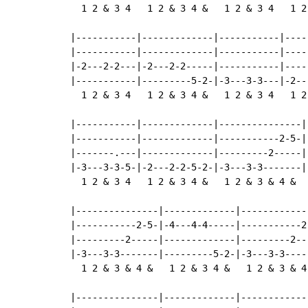
  1 2 & 3 4   1 2 & 3 4 &   1 2 & 3 4   1 2 
|-----------|-------------|-----------|-----
|-----------|-------------|-----------|-----
|-2---2-2---|-2---2-2-----|-----------|-----
|-----------|---------5-2-|-3---3-3---|-2---
  1 2 & 3 4   1 2 & 3 4 &   1 2 & 3 4   1 2 
|-----------|-------------|---------------|-
|-----------|-------------|-----------2-5-|-
|-------.---|-------------|---------2-----|-
|-3---3-3-5-|-2---2-2-5-2-|-3---3-3-------|-
  1 2 & 3 4   1 2 & 3 4 &   1 2 & 3 & 4 &   
|---------------|-------------|------------
|-----------2-5-|-4---4-4-----|-----------2
|---------2-----|-------------|---------2--
|-3---3-3-------|---------5-2-|-3---3-3----
  1 2 & 3 & 4 &   1 2 & 3 4 &   1 2 & 3 & 4
|---------------|-------------|------------