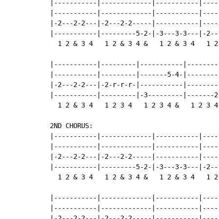
|-----------|-------------|-----------|-----
|-----------|-------------|-----------|-----
|-2---2-2---|-2---2-2-----|-----------|-----
|-----------|---------5-2-|-3---3-3---|-2---
  1 2 & 3 4   1 2 & 3 4 &   1 2 & 3 4   1 2 
|-----------|---------|-----------|---------
|-----------|---------|-------5-4-|---------
|-2---2-2---|-2-r-r-r-|-----------|---------
|-----------|---------|-3---------|-------2-
  1 2 & 3 4   1 2 3 4   1 2 3 4 &   1 2 3 4 
2ND CHORUS:

|-----------|-------------|-----------|-----
|-----------|-------------|-----------|-----
|-2---2-2---|-2---2-2-----|-----------|-----
|-----------|---------5-2-|-3---3-3---|-2---
  1 2 & 3 4   1 2 & 3 4 &   1 2 & 3 4   1 2 
|-----------|-------------|-----------|-----
|-----------|-------------|-----------|-----
|-2---2-2---|-2---2-2-----|-----------|-----