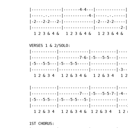
|-------------|-------4-4---|-------------|-
|-----.-.-----|-----------4-|-----.-.-----|-
|-2---2-2---2-|-------------|-2---2-2-----|-
|-------------|-------------|-----------2-|-
  1 2 3 & 4 &   1 2 3 & 4 &   1 2 3 & 4 &   
VERSES 1 & 2/SOLO:

|-----------|-------------|-----------|-----
|-----------|---------7-6-|-5---5-5---|-----
|-5---5-5---|-5---5-5-----|-----------|-----
|-----------|-------------|-----------|-3---
  1 2 & 3 4   1 2 & 3 4 &   1 2 & 3 4   1 2 
|-----------|-------------|-----------|-----
|-----------|---------7---|-5---5-5-7-|-4---
|-5---5-5---|-5---5-5---5-|-----------|-----
|-----------|-------------|-----------|----2
  1 2 & 3 4   1 2 & 3 4 &  1 2 & 3 4   1 2 &
1ST CHORUS:
