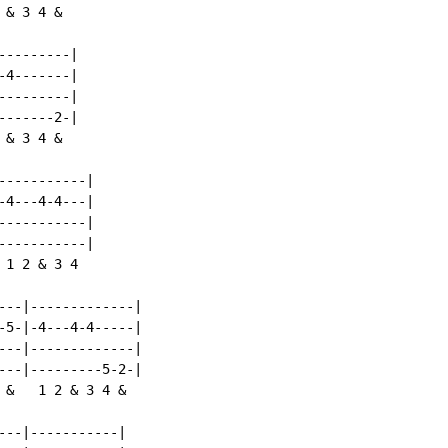
& 3 4 &

--------|

4-------|

--------|

------2-|

& 3 4 &

----------|

4---4-4---|

----------|

----------|

1 2 & 3 4

---|-------------|

-5-|-4---4-4-----|

---|-------------|

---|---------5-2-|

 &   1 2 & 3 4 &

---|-----------|
