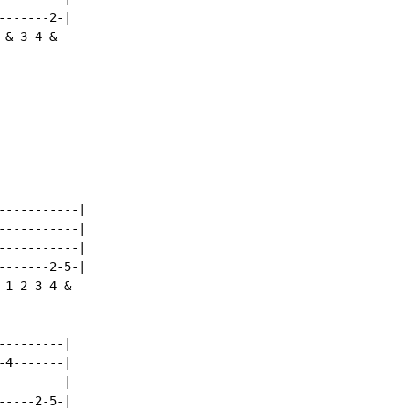
------2-|

& 3 4 &

----------|

----------|

----------|

------2-5-|

1 2 3 4 &

--------|

4-------|

--------|

----2-5-|
