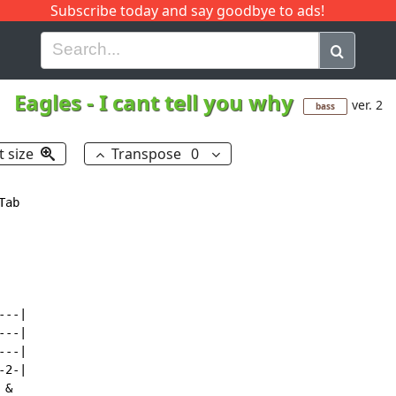
Subscribe today and say goodbye to ads!
G
H
I
J
K
L
M
N
O
P
Q
R
Eagles
-
I cant tell you why
ver. 2
bass
t size
Transpose
0
ab

--|

--|

--|

2-|

&
