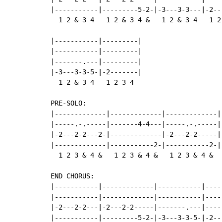
|-----------|---------5-2-|-3---3-3---|-2---
  1 2 & 3 4   1 2 & 3 4 &   1 2 & 3 4   1 2 
|-----------|---------|

|-----------|---------|

|-------.---|---------|

|-3---3-3-5-|-2-------|

  1 2 & 3 4   1 2 3 4

PRE-SOLO:

|-------------|-------------|-------------|-
|-----.-.-----|-------4-4---|-----.-.-----|-
|-2---2-2---2-|-------------|-2---2-2-----|-
|-------------|-----------2-|-----------2-|-
  1 2 3 & 4 &   1 2 3 & 4 &   1 2 3 & 4 &   
END CHORUS:

|-----------|-------------|-----------|-----
|-----------|-------------|-----------|-----
|-2---2-2---|-2---2-2-----|-------.---|-----
|-----------|---------5-2-|-3---3-3-5-|-2---