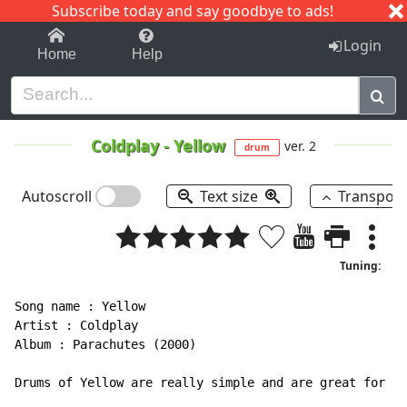
Subscribe today and say goodbye to ads!
1-9
A
B
C
D
E
F
G
H
I
J
K
Login
Home
Help
Coldplay
-
Yellow
ver. 2
drum
Autoscroll
Text size
Transpos
Tuning:
Song name : Yellow

Artist : Coldplay

Album : Parachutes (2000)

Drums of Yellow are really simple and are great for dr