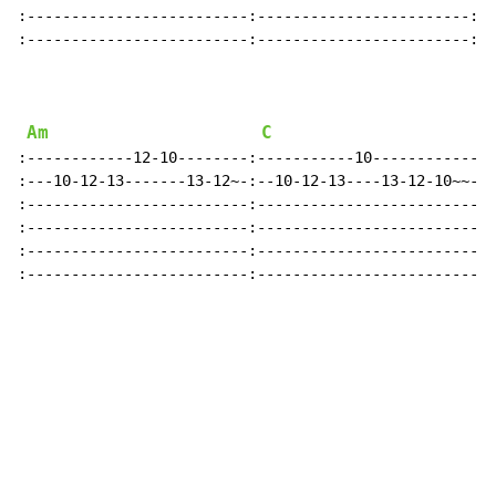
:-------------------------:------------------------:--
:-------------------------:------------------------:--
Am
C
:------------12-10--------:-----------10------------:-
:---10-12-13-------13-12~-:--10-12-13----13-12-10~~-:-
:-------------------------:-------------------------:-
:-------------------------:-------------------------:-
:-------------------------:-------------------------:-
:-------------------------:-------------------------: