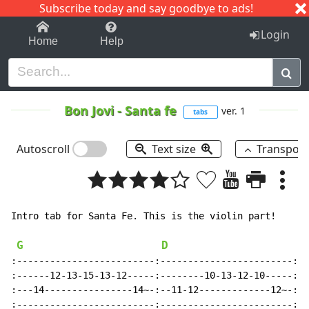
Subscribe today and say goodbye to ads!
1-9
A
B
C
D
E
F
G
H
I
J
K
Login
Home
Help
Bon Jovi
-
Santa fe
ver. 1
tabs
Autoscroll
Text size
Transpos
Intro tab for Santa Fe. This is the violin part!

G
D
E
:-------------------------:------------------------:--
:------12-13-15-13-12-----:--------10-13-12-10-----:--
:---14----------------14~-:--11-12-------------12~-:--
:-------------------------:------------------------:--