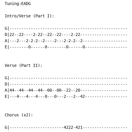
Tuning:EADG

Intro/Verse (Part I):

G|----------------------------------------------------
D|22--22----2-22--22--22----2-22----------------------
A|---2---2-2-2--2----2---2-2-2--2---------------------
E|--------0------0--------0------0--------------------
Verse (Part II):

G|----------------------------------------------------
D|----------------------------------------------------
A|44--44--44--44--00--00--22--20----------------------
E|---4---4---4---0---0---2---2--42--------------------
Chorus (x2):

G|-----------------------4222-421---------------------