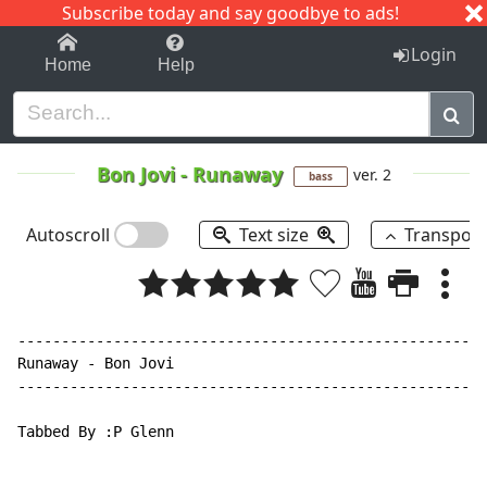
Subscribe today and say goodbye to ads!
1-9
A
B
C
D
E
F
G
H
I
J
K
Login
Home
Help
Bon Jovi
-
Runaway
ver. 2
bass
Autoscroll
Text size
Transpos
------------------------------------------------------
Runaway - Bon Jovi

------------------------------------------------------
Tabbed By :P Glenn
