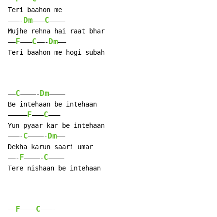
Teri baahon me

Dm
C
———-
——–
———–

Mujhe rehna hai raat bhar

F
C
Dm
——
———
——-
—–

Teri baahon me hogi subah

C
Dm
—–
————-
———–

Be intehaan be intehaan

F
C
————–
——–
———

Yun pyaar kar be intehaan

C
Dm
———-
————-
——

Dekha karun saari umar

F
C
——-
————-
———–

Tere nishaan be intehaan

F
C
——
———–
———-
