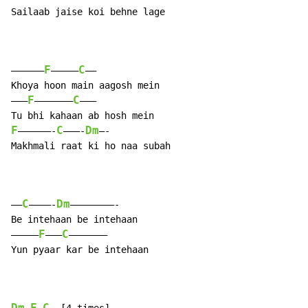
Sailaab jaise koi behne lage

F
C
—————–
—————
—–

Khoya hoon main aagosh mein

F
C
———
——————–
——–

F
C
Dm
——————-
———-
—-

Makhmali raat ki ho naa subah

C
Dm
—–
————-
————————-

Be intehaan be intehaan

F
C
————–
——–
———————

Yun pyaar kar be intehaan
