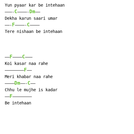
Yun pyaar kar be intehaan

C
Dm
———-
————-
——

Dekha karun saari umar

F
C
——-
————-
———–

Tere nishaan be intehaan

F
C
——
———–
———

Koi kasar naa rahe

F
———————–
——

Meri khabar naa rahe

Dm
C
———–
——-
——

Chhu le mujhe is kadar

F
—–
———————–

Be intehaan