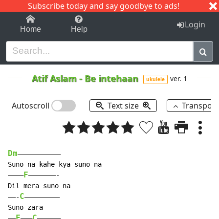
Subscribe today and say goodbye to ads!
1-9
A
B
C
D
E
F
G
H
I
J
K
Login
Home
Help
Atif Aslam
-
Be intehaan
ver. 1
ukulele
Autoscroll
Text size
Transpos
Dm
——————————–

Suno na kahe kya suno na

F
————
———————-

Dil mera suno na

C
——-
————————–

Suno zara

F
C
——
——–
—————–
