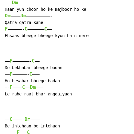
Dm
——–
—————————————-

Dm
Dm
————
——————————-

F
C
C
——————-
———————
—–

Ehsaas bheege bheege kyun hain mere

F
C
—–
———————-
——

Do bekhabar bheege badan

F
C
—–
——————-
———

Ho besabar bheege badan

F
C
Dm
—-
———–
—–
——–

Le rahe raat bhar angdaiyaan

C
Dm
—–
————-
———–

Be intehaan be intehaan

F
C
————–
——–
———
