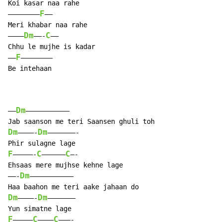
Koi kasar naa rahe

F
———————–
——

Meri khabar naa rahe

Dm
C
———–
——-
——

Chhu le mujhe is kadar

F
—–
————————

Be intehaan

Dm
——
———————————

Dm
Dm
————-
———————-

F
C
C
—————-
—————–
—-

Ehsaas mere mujhse kehne lage

Dm
——-
——————————–

Dm
Dm
————-
———————

F
C
C
—————
———–
———-
