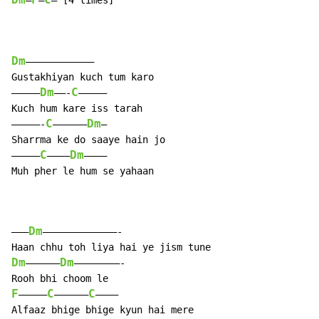
Dm
F
C
—
—
— [4 times]

Dm
————————————

Gustakhiyan kuch tum karo

Dm
C
————–
——-
—————

Kuch hum kare iss tarah

C
Dm
—————-
—————–
—

Sharrma ke do saaye hain jo

C
Dm
————–
———–
———–

Muh pher le hum se yahaan

Dm
——–
—————————————-

Dm
Dm
——————
————————-

F
C
C
—————
——————
————

Alfaaz bhige bhige kyun hai mere
