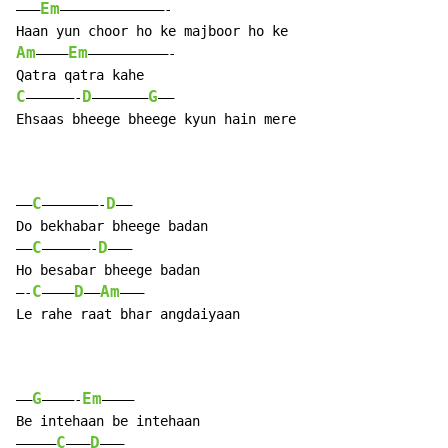
Em
——–
—————————————-

Am
Em
————
——————————-

C
D
G
——————-
———————
—–

Ehsaas bheege bheege kyun hain mere

C
D
—–
———————-
——

Do bekhabar bheege badan

C
D
—–
——————-
———

Ho besabar bheege badan

C
D
Am
—-
———–
—–
——–

Le rahe raat bhar angdaiyaan

G
Em
—–
————-
———–

Be intehaan be intehaan

C
D
————–
——–
———
