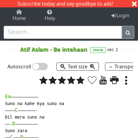
Subscribe today and say goodbye to ads!
1-9
A
B
C
D
E
F
G
H
I
J
K
Login
Home
Help
Atif Aslam
-
Be intehaan
ver. 2
chords
Autoscroll
Text size
Transpos
Em
——————————–

Suno na kahe kya suno na

C
————
———————-

Dil mera suno na

D
——-
————————–

Suno zara

C
D
——
——–
—————–
