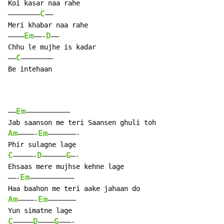
Koi kasar naa rahe

C
———————–
——

Meri khabar naa rahe

Em
D
———–
——-
——

Chhu le mujhe is kadar

C
—–
————————

Be intehaan

Em
——
———————————

Am
Em
————-
———————-

C
D
G
—————-
—————–
—-

Ehsaas mere mujhse kehne lage

Em
——-
——————————–

Am
Em
————-
———————

C
D
G
—————
———–
———-
