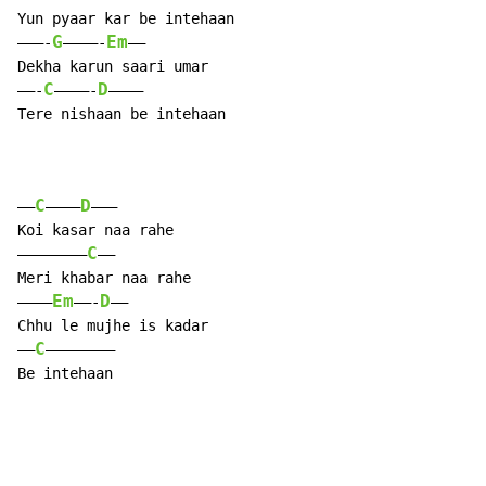
Yun pyaar kar be intehaan

G
Em
———-
————-
——

Dekha karun saari umar

C
D
——-
————-
———–

Tere nishaan be intehaan

C
D
——
———–
———

Koi kasar naa rahe

C
———————–
——

Meri khabar naa rahe

Em
D
———–
——-
——

Chhu le mujhe is kadar

C
—–
———————–

Be intehaan