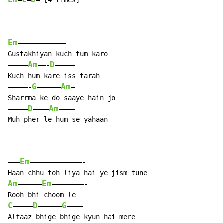
Em
C
D
—
—
— [4 times]

Em
————————————

Gustakhiyan kuch tum karo

Am
D
————–
——-
—————

Kuch hum kare iss tarah

G
Am
—————-
—————–
—

Sharrma ke do saaye hain jo

D
Am
————–
———–
———–

Muh pher le hum se yahaan

Em
——–
—————————————-

Am
Em
——————
————————-

C
D
G
—————
——————
————

Alfaaz bhige bhige kyun hai mere
