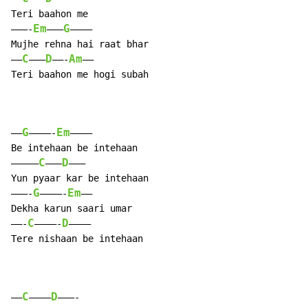
Teri baahon me

Em
G
———-
——–
———–

Mujhe rehna hai raat bhar

C
D
Am
——
———
——-
—–

Teri baahon me hogi subah

G
Em
—–
————-
———–

Be intehaan be intehaan

C
D
————–
——–
———

Yun pyaar kar be intehaan

G
Em
———-
————-
——

Dekha karun saari umar

C
D
——-
————-
———–

Tere nishaan be intehaan

C
D
——
———–
———-
