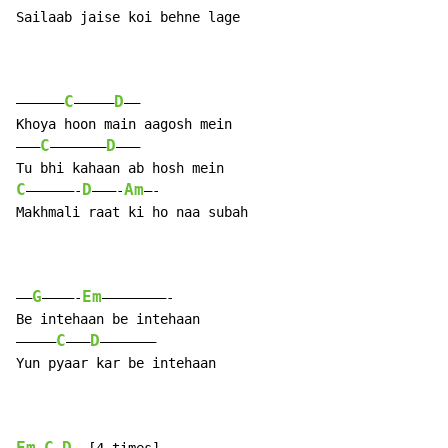
Sailaab jaise koi behne lage

C
D
—————–
—————
—–

Khoya hoon main aagosh mein

C
D
———
——————–
——–

C
D
Am
——————-
———-
—-

Makhmali raat ki ho naa subah

G
Em
—–
————-
————————-

Be intehaan be intehaan

C
D
————–
——–
———————

Yun pyaar kar be intehaan
