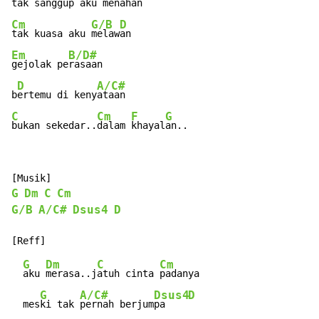
tak sanggup aku 
Cm
G/B
D
tak kuasa aku 
melaw
Em
B/D#
gejolak pe
rasaan

D
A/C#
b
ertemu di keny
C
Cm
F
G
bukan sekedar..
dalam 
khayal
an..
G
Dm
C
Cm
G/B
A/C#
Dsus4
D
G
Dm
C
Cm
aku 
merasa..j
atuh cinta 
padanya

G
A/C#
Dsus4
D
  mes
ki tak 
pernah berjum
pa    