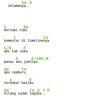
Gm
A
  selaman
ya..
G
Dm
bertubi-tu
bi

C
Cm
komen
tar di timeline
G/B
F
aku tak su
ka

E
E/G#
E/B
panas 
aku jadi
nya  
Am
Cm
aku cembu
ru

G
E
ter
bakar hati
Am
Cm
G
C
D
hilang sudah 
logi
ka.
. 