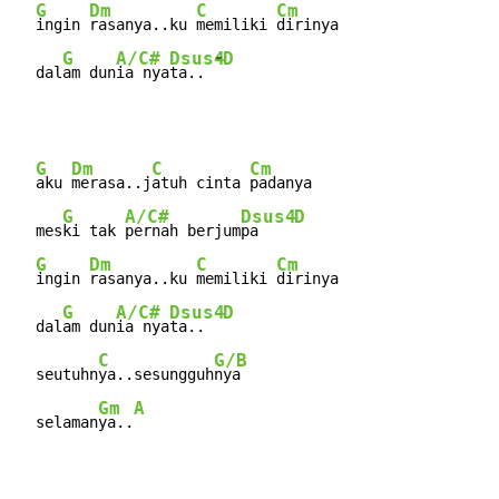
G
Dm
C
Cm
ingin 
rasanya..ku 
memiliki 
dirinya

-
G
A/C#
Dsus4
D
  dal
am dun
ia nya
ta.. 
G
Dm
C
Cm
aku 
merasa..j
atuh cinta 
padanya

G
A/C#
Dsus4
D
  mes
ki tak 
pernah berjum
pa    
G
Dm
C
Cm
ingin 
rasanya..ku 
memiliki 
dirinya

G
A/C#
Dsus4
D
  dal
am dun
ia nya
ta..  
C
G/B
  seutuhn
ya..sesungguh
nya

Gm
A
  selaman
ya..