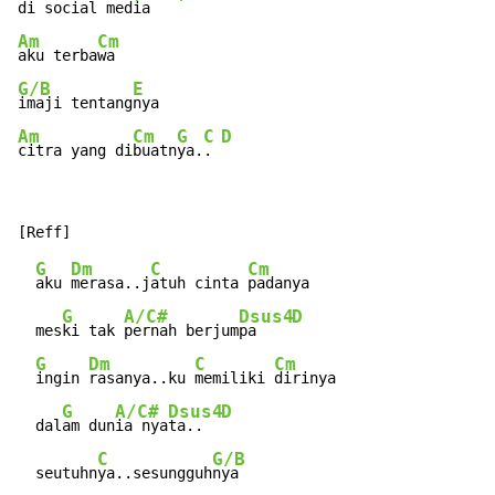
di s
ocial me
dia  
Am
Cm
aku terba
G/B
E
imaji tentang
Am
Cm
G
C
D
citra yang di
buatn
ya.
. 
G
Dm
C
Cm
aku 
merasa..j
atuh cinta 
padanya

G
A/C#
Dsus4
D
  mes
ki tak 
pernah berjum
pa    
G
Dm
C
Cm
ingin 
rasanya..ku 
memiliki 
dirinya

G
A/C#
Dsus4
D
  dal
am dun
ia nya
ta..  
C
G/B
  seutuhn
ya..sesungguh
nya
