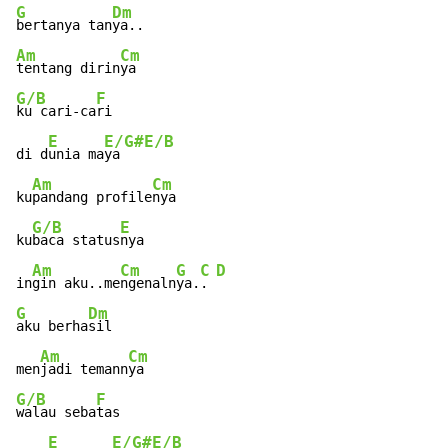
G
Dm
bertanya tan
Am
Cm
tentang dirin
G/B
F
ku cari-ca
ri

E
E/G#
E/B
di d
unia ma
ya   
Am
Cm
ku
pandang profile
nya

G/B
E
ku
baca status
nya

Am
Cm
G
C
D
in
gin aku..me
ngenaln
ya.
. 
G
Dm
aku berha
sil

Am
Cm
men
jadi temann
G/B
F
walau seba
tas

E
E/G#
E/B