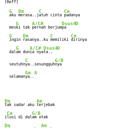
G
Dm
C
Cm
aku 
merasa..j
atuh cinta 
padanya

G
A/C#
Dsus4
D
  mes
ki tak 
pernah berjum
pa    
G
Dm
C
Cm
ingin 
rasanya..ku 
memiliki 
dirinya

G
A/C#
Dsus4
D
  dal
am dun
ia nya
ta..  
C
G/B
  seutuhn
ya..sesungguh
nya

Gm
A
  selaman
ya..
Dm
Am
tak sadar aku 
terjebak

Cm
G/B
i
lusi di dal
Dm
Am