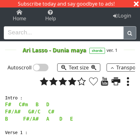
Subscribe today and say goodbye to ads!
1-9
A
B
C
D
E
F
G
H
I
J
K
Login
Home
Help
Ari Lasso
-
Dunia maya
ver. 1
chords
Autoscroll
Text size
Transpos
F#
C#m
B
D
F#/A#
G#/C
C#
B
F#/A#
A
D
E