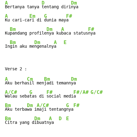
A
D
Dm
Bertanya tanya 
tentang diri
A
Em
G
F#
Ku cari-ca
ri di 
dunia may
a

Bm
Dm
A
F#
Ku
pandang profile
nya ku
baca status
nya

Bm
Dm
A
E
In
gin aku me
ngenalny
a   
A
Cm
Bm
Dm
Aku berha
sil men
jadi temann
A/C#
G
F#
F#/A#
G/C#
Walau seba
tas di 
social medi
a      
Bm
Dm
A/C#
G
F#
Aku terba
wa i
maji tentang
nya
Bm
Dm
A
D
E
Citra yang d
ibuatn
ya  