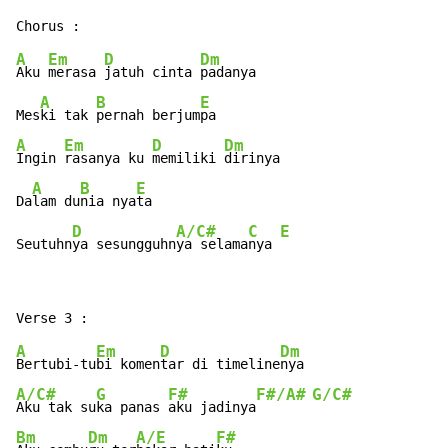
A
Em
D
Dm
Aku 
merasa 
jatuh cinta 
padanya

A
B
E
Mes
ki tak 
pernah berjum
A
Em
D
Dm
Ingin 
rasanya ku 
memiliki 
dirinya

A
B
E
Da
lam du
nia nya
ta

D
A/C#
C
E
Seutuhn
ya sesungguhn
ya selama
nya 
A
Em
D
Dm
Bertubi-tu
bi komen
tar di timeline
A/C#
G
F#
F#/A#
G/C#
Aku tak su
ka panas 
aku jadinya
Bm
Dm
A/E
F#