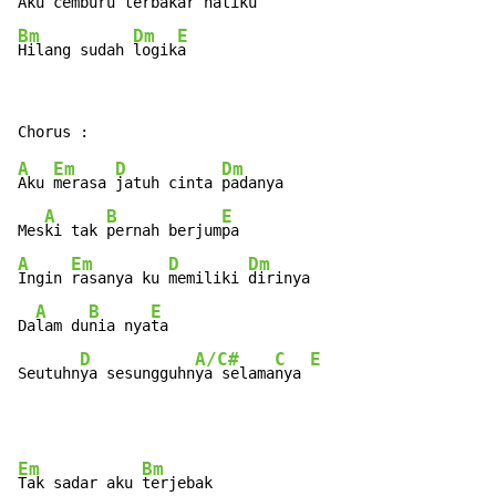
Aku cembu
ru ter
bakar hati
Bm
Dm
E
Hilang sudah 
logik
a
A
Em
D
Dm
Aku 
merasa 
jatuh cinta 
padanya

A
B
E
Mes
ki tak 
pernah berjum
A
Em
D
Dm
Ingin 
rasanya ku 
memiliki 
dirinya

A
B
E
Da
lam du
nia nya
ta

D
A/C#
C
E
Seutuhn
ya sesungguhn
ya selama
nya 
Em
Bm
Tak sadar aku 