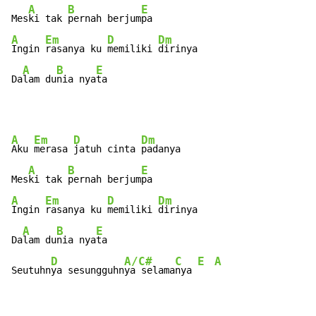
A
B
E
Mes
ki tak 
pernah berjum
A
Em
D
Dm
Ingin 
rasanya ku 
memiliki 
dirinya

A
B
E
Da
lam du
nia nya
ta
A
Em
D
Dm
Aku 
merasa 
jatuh cinta 
padanya

A
B
E
Mes
ki tak 
pernah berjum
A
Em
D
Dm
Ingin 
rasanya ku 
memiliki 
dirinya

A
B
E
Da
lam du
nia nya
ta

D
A/C#
C
E
A
Seutuhn
ya sesungguhn
ya selama
nya 