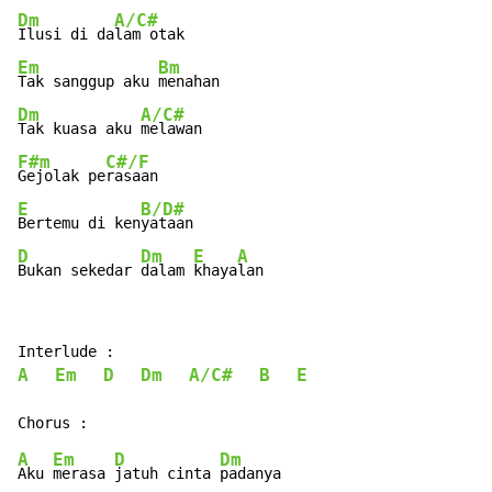
Dm
A/C#
Ilusi di da
Em
Bm
Tak sanggup aku 
Dm
A/C#
Tak kuasa aku 
F#m
C#/F
Gejolak pe
E
B/D#
Bertemu di ken
D
Dm
E
A
Bukan sekedar 
dalam 
khaya
lan
A
Em
D
Dm
A/C#
B
E
A
Em
D
Dm
Aku 
merasa 
jatuh cinta 
padanya
