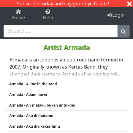
Subscribe today and say goodbye to ads!
1-9
A
B
C
D
E
F
G
H
I
J
K
Login
Home
Help
Artist Armada
Armada is an Indonesian pop-rock band formed in
2007. Originally known as Kertas Band, they
changed their name to Armada after signing with
a major label. The group is known for their
Armada - A line in the sand
emotional lyrics and catchy melodies, with popular
Armada - Adam hawa
songs like "Mau Dibawa Kemana", "Harusnya
Aku", and "Asal Kau Bahagia". Armada has a
Armada - Air mataku bukan untukmu
strong fan base in Indonesia and across
Armada - Aku di matamu
Southeast Asia, often blending romantic themes
with contemporary pop-rock sounds.
Armada - Aku dia kekasihmu