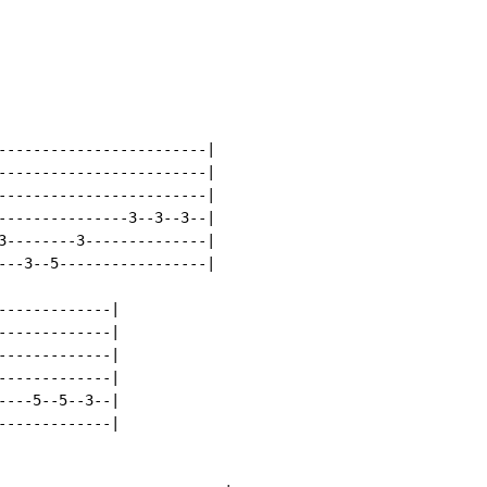
------------------------|

------------------------|

------------------------|

---------------3--3--3--|

3--------3--------------|

---3--5-----------------|

------------|

------------|

------------|

------------|

---5--5--3--|

------------|
