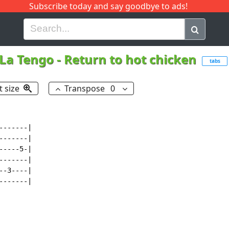
Subscribe today and say goodbye to ads!
G
H
I
J
K
L
M
N
O
P
Q
R
 La Tengo
-
Return to hot chicken
tabs
t size
Transpose
0
------|

------|

----5-|

------|

-3----|

------|
