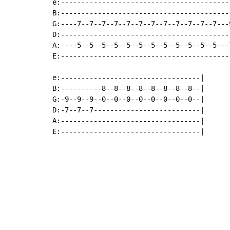
e:-----------------------------------------
B:-----------------------------------------
G:----7--7--7--7--7--7--7--7--7--7--7--7---
D:-----------------------------------------
A:----5--5--5--5--5--5--5--5--5--5--5--5---
E:-----------------------------------------
e:----------------------------------|

B:----------8--8--8--8--8--8--8--8--|

G:-9--9--9--0--0--0--0--0--0--0--0--|

D:-7--7--7--------------------------|

A:----------------------------------|

E:----------------------------------|