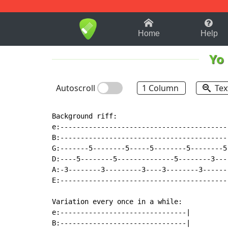
1-9
A
B
C
D
E
F
Home
Help
Yo
Autoscroll
1 Column
Tex
Background riff:

e:------------------------------------------
B:------------------------------------------
G:-------5--------5-----5--------5--------5-
D:----5--------5--------------5--------3----
A:-3--------3---------3----3--------3-------
E:------------------------------------------
Variation every once in a while:

e:-------------------------------|

B:-------------------------------|
