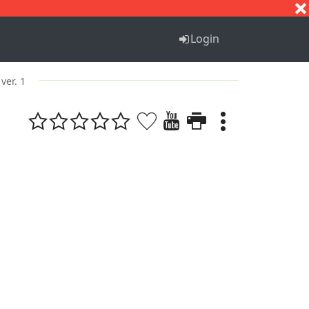
S
T
U
V
W
X
Y
Z
Login
ver. 1