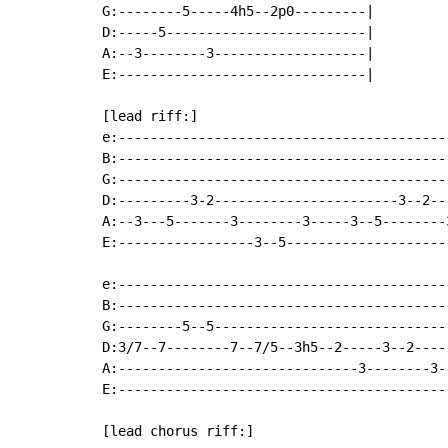
G:--------5-----4h5--2p0---------|

D:-----5-------------------------|

A:--3--------3-------------------|

E:-------------------------------|

[lead riff:]

e:-----------------------------------------
B:-----------------------------------------
G:-----------------------------------------
D:---------3-2-----------------------3--2--
A:--3---5-------3--------3-----3--5--------
E:-----------------3--5--------------------
e:------------------------------------------
B:------------------------------------------
G:--------5--5------------------------------
D:3/7--7--------7--7/5--3h5--2-----3--2-----
A:------------------------------3--------3--
E:------------------------------------------
[lead chorus riff:]
