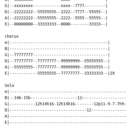
G|--xxxxxxxx------------xxxx--7777---------|

D|--22222222--55555555--2222--7777--55555--|

A|--22222222--55555555--2222--5555--55555--|

E|--00000000--33333333--0000--------33333--|

chorus

e|------------------------------------------|

B|------------------------------------------|

G|--77777777--------------------------------|

D|--77777777--77777777--99999999--55555555--|

A|--55555555--77777777--99999999--55555555--|

E|------------55555555--77777777--33333333--|2X

Solo

e|----------------------------------------------------
B|--14b-15b--------------------12~--------------------
G|-----------12h14h16-12h14h16--------12p11-9-7-7h9-11
D|---------------------------------12-----------------
A|----------------------------------------------------
E|----------------------------------------------------