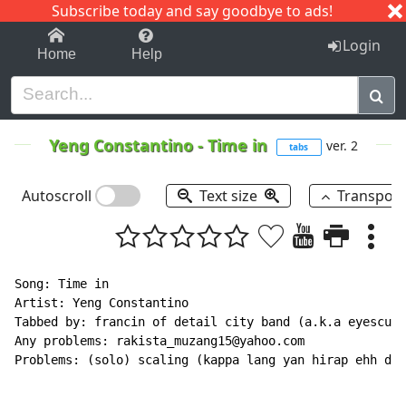
Subscribe today and say goodbye to ads!
1-9
A
B
C
D
E
F
G
H
I
J
K
Login
Home
Help
Yeng Constantino
-
Time in
ver. 2
tabs
Autoscroll
Text size
Transpos
Song: Time in

Artist: Yeng Constantino

Tabbed by: francin of detail city band (a.k.a eyescube
Any problems: rakista_muzang15@yahoo.com

Problems: (solo) scaling (kappa lang yan hirap ehh di 