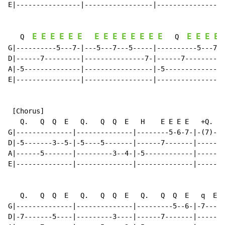
E|----------------|-----------------|----------------|
E
E
E
E
E
E
E
E
E
E
E
E
E
E
E
E
E
E
Q
Q
G|----------5---7-|---5---7---5-----|----------5---7-|
D|------7---------|---------------7-|------7---------|
A|-5--------------|-----------------|-5--------------|
E|----------------|-----------------|----------------|
 [Chorus]

   Q.   Q  Q  E   Q.   Q  Q  E   H    E E E E   +Q.   
G|--------------|--------------|--------5-6-7-|-(7)---
D|-5-------3--5-|-5----5-------|------7-------|-------
A|------5-------|---------3--4-|-5------------|-------
E|--------------|--------------|--------------|-------
   Q.   Q  Q  E   Q.   Q  Q  E   Q.   Q  Q  E   q  E Q
G|--------------|--------------|---------5--6-|-7-----
D|-7-------5----|---------3----|------7-------|-------