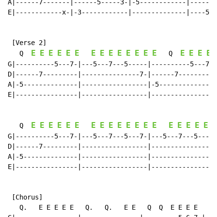
A|------7-------|------5-----3-|-5------------|------3
E|------------x-|-3------------|--------------|----5--
 [Verse 2]

E
E
E
E
E
E
E
E
E
E
E
E
E
E
E
E
E
E
Q
Q
G|----------5---7-|---5---7---5-----|----------5---7-|
D|------7---------|---------------7-|------7---------|
A|-5--------------|-----------------|-5--------------|
E|----------------|-----------------|----------------|
E
E
E
E
E
E
E
E
E
E
E
E
E
E
E
E
E
E
E
E
Q
G|----------5---7-|---5---7---5---7-|---5---7---5---7-
D|------7---------|-----------------|-----------------
A|-5--------------|-----------------|-----------------
E|----------------|-----------------|-----------------
 [Chorus]

   Q.   E E E E E   Q.   Q.   E E   Q  Q  E E E E   +Q