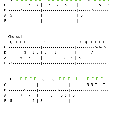
G|----------5---7-|---5---7---5-----|----------5---7-|
D|------7---------|---------------7-|------7---------|
A|-5--------------|-----------------|-5--------------|
E|----------------|-----------------|----------------|
 [Chorus]

   Q  E E E E E E   Q  E E E E E E   Q  Q  E E E E   Q
G|----------------|----------------|---------5-6-7-|-7
D|--------3---3-5-|-5----3---------|-------7-------|--
A|------5---5-----|----------3---4-|-5-------------|--
E|-3--------------|----------------|---------------|--
E
E
E
E
E
E
E
H
E
E
E
E
E
   H    
   Q.   Q  
G|--------------|---------------|--------5-5-7-|-7----
D|--------5-----|---------3-----|------7-------|-----7
A|------7---7---|------5----5-3-|-5------------|------
E|-5----------5-|-3-------------|--------------|------